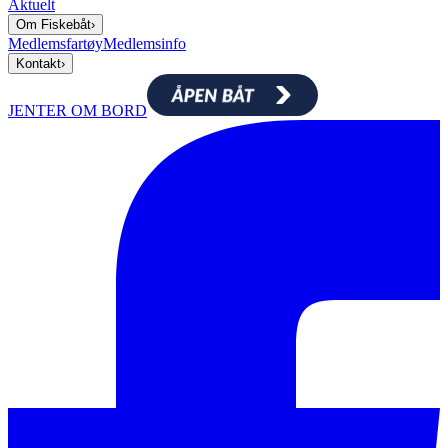
Aktuelt
Om Fiskebåt
›
Medlemsfartøy
Medlemsinfo
Kontakt
›
JENTER OM BORD