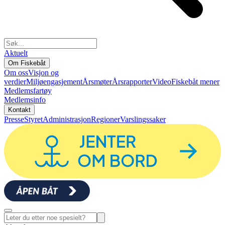
Aktuelt
Om Fiskebåt
Om oss
Visjon og
verdier
Miljøengasjement
Årsmøter
Årsrapporter
Video
Fiskebåt mener
Medlemsfartøy
Medlemsinfo
Kontakt
Presse
Styret
Administrasjon
Regioner
Varslingssaker