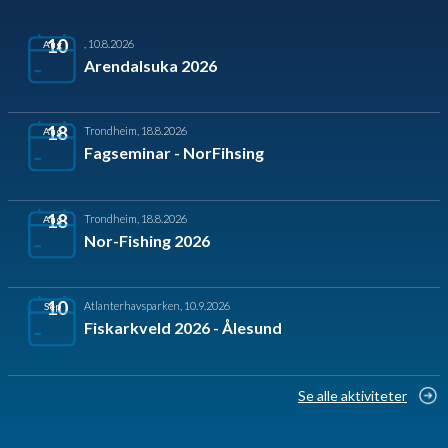
10
,
10.8.2026
Aug
Arendalsuka 2026
18
Trondheim
,
18.8.2026
Aug
Fagseminar - NorFihsing
18
Trondheim
,
18.8.2026
Aug
Nor-Fishing 2026
10
Atlanterhavsparken
,
10.9.2026
Sep
Fiskarkveld 2026 - Ålesund
Se alle aktiviteter