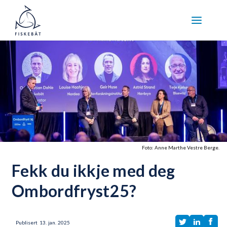
Foto: Anne Marthe Vestre Berge.
Fekk du ikkje med deg
Ombordfryst25?
Publisert
13
.
jan.
2025