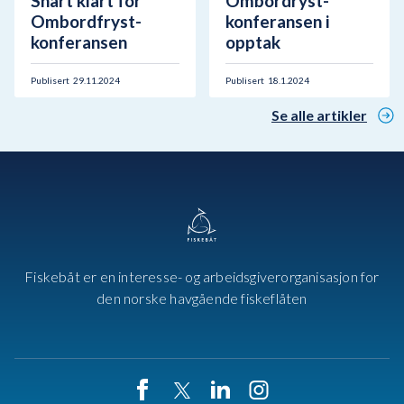
Snart klart for
Ombordryst-
Ombordfryst-
konferansen i
konferansen
opptak
Publisert
29.11.2024
Publisert
18.1.2024
Se alle artikler
Fiskebåt er en interesse- og arbeidsgiverorganisasjon for
den norske havgående fiskeflåten