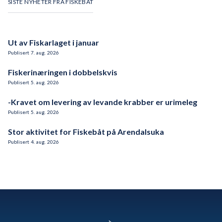
SISTE NYHETER FRA FISKEBÅT
Ut av Fiskarlaget i januar
Publisert
7
.
aug.
2026
Fiskerinæringen i dobbelskvis
Publisert
5
.
aug.
2026
-Kravet om levering av levande krabber er urimeleg
Publisert
5
.
aug.
2026
Stor aktivitet for Fiskebåt på Arendalsuka
Publisert
4
.
aug.
2026