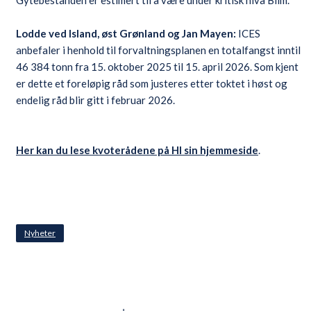
Gytebestanden er estimert til å være under kritisk nivå Blim.
Lodde ved Island, øst Grønland og Jan Mayen:
ICES
anbefaler i henhold til forvaltningsplanen en totalfangst inntil
46 384 tonn fra 15. oktober 2025 til 15. april 2026. Som kjent
er dette et foreløpig råd som justeres etter toktet i høst og
endelig råd blir gitt i februar 2026.
Her kan du lese kvoterådene på HI sin hjemmeside
.
Nyheter