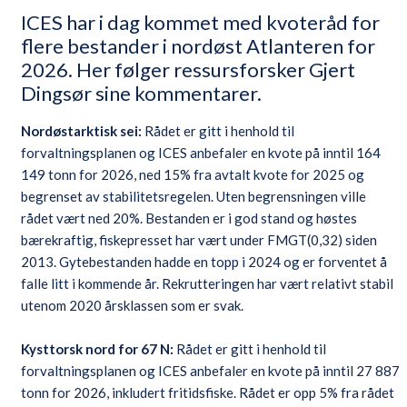
ICES har i dag kommet med kvoteråd for
flere bestander i nordøst Atlanteren for
2026. Her følger ressursforsker Gjert
Dingsør sine kommentarer.
Nordøstarktisk sei:
Rådet er gitt i henhold til
forvaltningsplanen og ICES anbefaler en kvote på inntil 164
149 tonn for 2026, ned 15% fra avtalt kvote for 2025 og
begrenset av stabilitetsregelen. Uten begrensningen ville
rådet vært ned 20%. Bestanden er i god stand og høstes
bærekraftig, fiskepresset har vært under FMGT(0,32) siden
2013. Gytebestanden hadde en topp i 2024 og er forventet å
falle litt i kommende år. Rekrutteringen har vært relativt stabil
utenom 2020 årsklassen som er svak.
Kysttorsk nord for 67 N:
Rådet er gitt i henhold til
forvaltningsplanen og ICES anbefaler en kvote på inntil 27 887
tonn for 2026, inkludert fritidsfiske. Rådet er opp 5% fra rådet