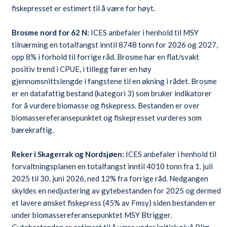
fiskepresset er estimert til å være for høyt.
Brosme nord for 62 N:
ICES anbefaler i henhold til MSY
tilnærming en totalfangst inntil 8748 tonn for 2026 og 2027,
opp 8% i forhold til forrige råd. Brosme har en flat/svakt
positiv trend i CPUE, i tillegg fører en høy
gjennomsnittslengde i fangstene til en økning i rådet. Brosme
er en datafattig bestand (kategori 3) som bruker indikatorer
for å vurdere biomasse og fiskepress. Bestanden er over
biomassereferansepunktet og fiskepresset vurderes som
bærekraftig.
Reker i Skagerrak og Nordsjøen:
ICES anbefaler i henhold til
forvaltningsplanen en totalfangst inntil 4010 tonn fra 1. juli
2025 til 30. juni 2026, ned 12% fra forrige råd. Nedgangen
skyldes en nedjustering av gytebestanden for 2025 og dermed
et lavere ønsket fiskepress (45% av Fmsy) siden bestanden er
under biomassereferansepunktet MSY Btrigger.