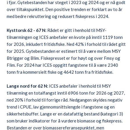
i fjor. Gytebestanden har steget i 2023 og 2024 og er nå godt
over tiltakspunktet. Den positive trenden er forklart av to år
med bedre rekruttering og redusert fiskepress i 2024.
Kysttorsk 62 - 67 N:
Rådet er gitt i henhold til MSY-
tilnærmingen og ICES anbefaler en kvote på inntil 1119 tonn
for 2026, inkludert fritidsfiske. Ned 42% i forhold til rådet gitt
for 2025. Gytebestanden er estimert til å være mellom MSY
Btrigger og Blim. Fiskepresset er for høyt og over Fmsy og
Flim. For 2024 har ICES oppgitt fangstene til å være 2340
tonn fra kommersielt fiske og 4642 tonn fra fritidsfiske.
Lange nord for 62 N:
ICES anbefaler i henhold til MSY
tilnærming en totalfangst inntil 6906 tonn for 2026 og 2027,
ned 20% i forhold til forrige råd. Nedgangen skyldes negativ
trend i CPUE, lav gjennomsnittslengde i fangstene og en
sikkerhetsbuffer. Lange er en datafattig bestand (kategori 3)
som bruker indikatorer for å vurdere biomasse og fiskepress.
Bestanden er over biomassereferansepunktet, men