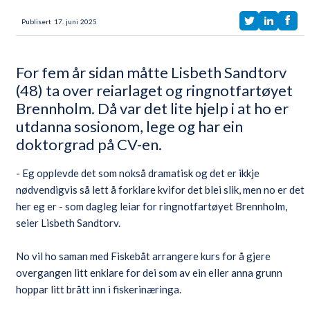
Publisert
17
.
juni
2025
For fem år sidan måtte Lisbeth Sandtorv
(48) ta over reiarlaget og ringnotfartøyet
Brennholm. Då var det lite hjelp i at ho er
utdanna sosionom, lege og har ein
doktorgrad på CV-en.
- Eg opplevde det som nokså dramatisk og det er ikkje
nødvendigvis så lett å forklare kvifor det blei slik, men no er det
her eg er - som dagleg leiar for ringnotfartøyet Brennholm,
seier Lisbeth Sandtorv.
No vil ho saman med Fiskebåt arrangere kurs for å gjere
overgangen litt enklare for dei som av ein eller anna grunn
hoppar litt brått inn i fiskerinæringa.