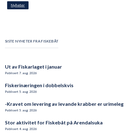
Nyheter
SISTE NYHETER FRA FISKEBÅT
Ut av Fiskarlaget i januar
Publisert
7
.
aug.
2026
Fiskerinæringen i dobbelskvis
Publisert
5
.
aug.
2026
-Kravet om levering av levande krabber er urimeleg
Publisert
5
.
aug.
2026
Stor aktivitet for Fiskebåt på Arendalsuka
Publisert
4
.
aug.
2026