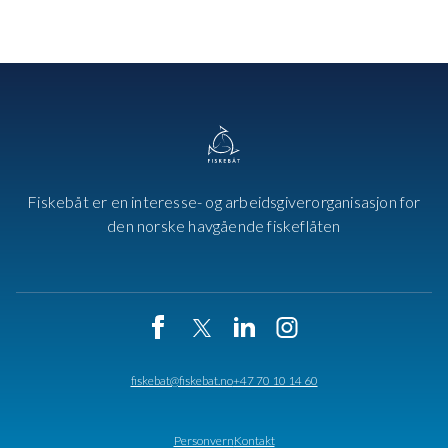
Fiskebåt er en interesse- og arbeidsgiverorganisasjon for
den norske havgående fiskeflåten
fiskebat@fiskebat.no
+47 70 10 14 60
Personvern
Kontakt