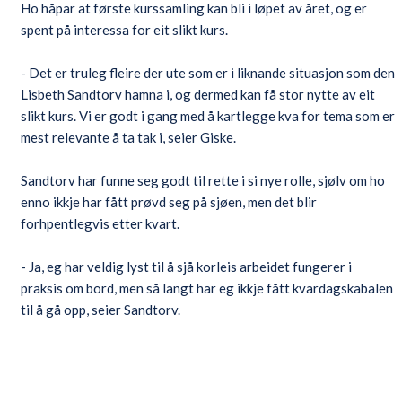
Ho håpar at første kurssamling kan bli i løpet av året, og er
spent på interessa for eit slikt kurs.
- Det er truleg fleire der ute som er i liknande situasjon som den
Lisbeth Sandtorv hamna i, og dermed kan få stor nytte av eit
slikt kurs. Vi er godt i gang med å kartlegge kva for tema som er
mest relevante å ta tak i, seier Giske.
Sandtorv har funne seg godt til rette i si nye rolle, sjølv om ho
enno ikkje har fått prøvd seg på sjøen, men det blir
forhpentlegvis etter kvart.
- Ja, eg har veldig lyst til å sjå korleis arbeidet fungerer i
praksis om bord, men så langt har eg ikkje fått kvardagskabalen
til å gå opp, seier Sandtorv.