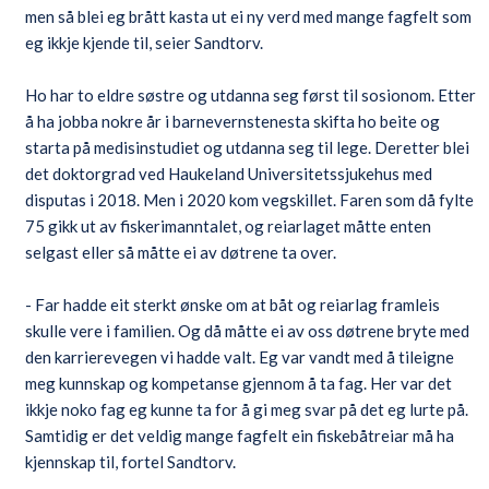
men så blei eg brått kasta ut ei ny verd med mange fagfelt som
eg ikkje kjende til, seier Sandtorv.
Ho har to eldre søstre og utdanna seg først til sosionom. Etter
å ha jobba nokre år i barnevernstenesta skifta ho beite og
starta på medisinstudiet og utdanna seg til lege. Deretter blei
det doktorgrad ved Haukeland Universitetssjukehus med
disputas i 2018. Men i 2020 kom vegskillet. Faren som då fylte
75 gikk ut av fiskerimanntalet, og reiarlaget måtte enten
selgast eller så måtte ei av døtrene ta over.
- Far hadde eit sterkt ønske om at båt og reiarlag framleis
skulle vere i familien. Og då måtte ei av oss døtrene bryte med
den karrierevegen vi hadde valt. Eg var vandt med å tileigne
meg kunnskap og kompetanse gjennom å ta fag. Her var det
ikkje noko fag eg kunne ta for å gi meg svar på det eg lurte på.
Samtidig er det veldig mange fagfelt ein fiskebåtreiar må ha
kjennskap til, fortel Sandtorv.