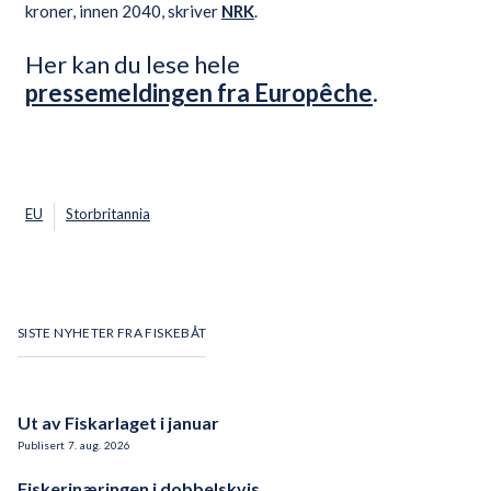
kroner, innen 2040, skriver
NRK
.
Her kan du lese hele
pressemeldingen fra Europêche
.
EU
Storbritannia
SISTE NYHETER FRA FISKEBÅT
Ut av Fiskarlaget i januar
Publisert
7
.
aug.
2026
Fiskerinæringen i dobbelskvis