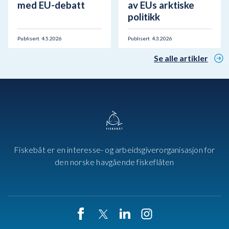
med EU-debatt
av EUs arktiske
politikk
Publisert
4.5.2026
Publisert
4.3.2026
Se alle artikler
Fiskebåt er en interesse- og arbeidsgiverorganisasjon for
den norske havgående fiskeflåten