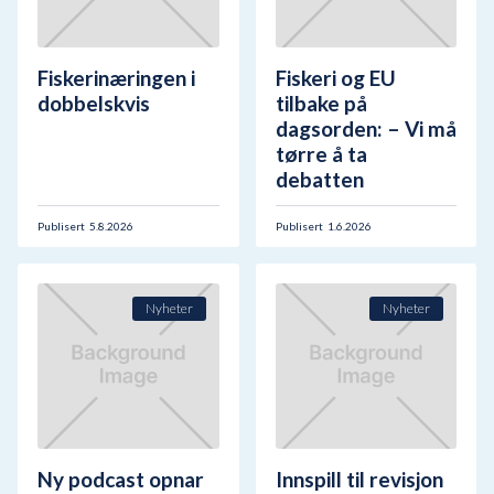
Fiskerinæringen i
Fiskeri og EU
dobbelskvis
tilbake på
dagsorden: – Vi må
tørre å ta
debatten
Publisert
5.8.2026
Publisert
1.6.2026
Nyheter
Nyheter
Ny podcast opnar
Innspill til revisjon