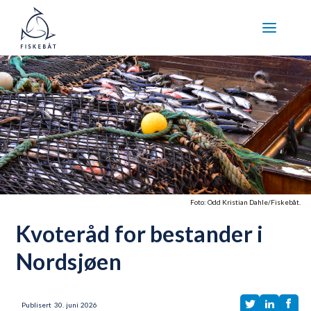
Foto: Odd Kristian Dahle/Fiskebåt.
Kvoteråd for bestander i
Nordsjøen
Publisert
30
.
juni
2026