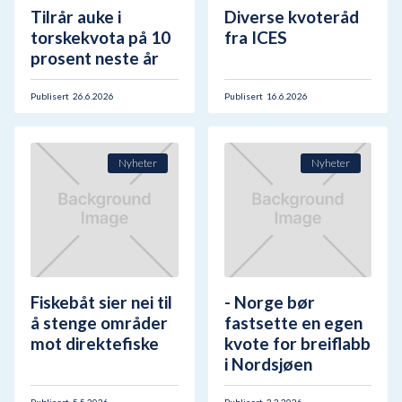
Tilrår auke i
Diverse kvoteråd
torskekvota på 10
fra ICES
prosent neste år
Publisert
26.6.2026
Publisert
16.6.2026
Nyheter
Nyheter
Fiskebåt sier nei til
- Norge bør
å stenge områder
fastsette en egen
mot direktefiske
kvote for breiflabb
i Nordsjøen