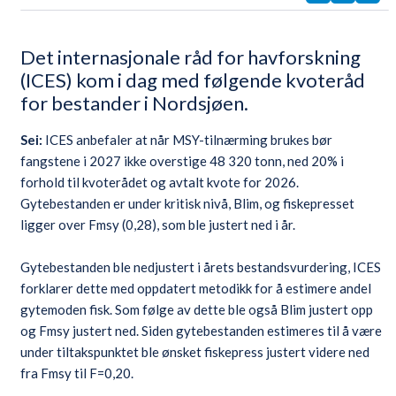
Det internasjonale råd for havforskning
(ICES) kom i dag med følgende kvoteråd
for bestander i Nordsjøen.
Sei:
ICES anbefaler at når MSY-tilnærming brukes bør
fangstene i 2027 ikke overstige 48 320 tonn, ned 20% i
forhold til kvoterådet og avtalt kvote for 2026.
Gytebestanden er under kritisk nivå, Blim, og fiskepresset
ligger over Fmsy (0,28), som ble justert ned i år.
Gytebestanden ble nedjustert i årets bestandsvurdering, ICES
forklarer dette med oppdatert metodikk for å estimere andel
gytemoden fisk. Som følge av dette ble også Blim justert opp
og Fmsy justert ned. Siden gytebestanden estimeres til å være
under tiltakspunktet ble ønsket fiskepress justert videre ned
fra Fmsy til F=0,20.