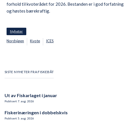
forhold til kvoterådet for 2026. Bestanden er i god forfatning
og høstes bærekraftig.
Nyheter
Nordsjøen
Kvote
ICES
SISTE NYHETER FRA FISKEBÅT
Ut av Fiskarlaget i januar
Publisert
7
.
aug.
2026
Fiskerinæringen i dobbelskvis
Publisert
5
.
aug.
2026