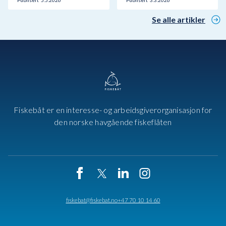
Publisert
5.5.2026
Publisert
3.3.2026
Se alle artikler
Fiskebåt er en interesse- og arbeidsgiverorganisasjon for
den norske havgående fiskeflåten
fiskebat@fiskebat.no
+47 70 10 14 60