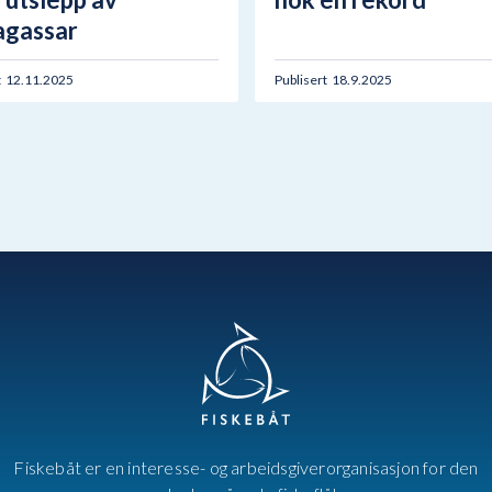
agassar
t
12.11.2025
Publisert
18.9.2025
Fiskebåt er en interesse- og arbeidsgiverorganisasjon for den