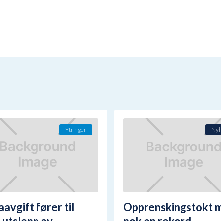
Ytringer
Nyh
aavgift fører til
Opprenskingstokt 
 utslepp av
nok en rekord