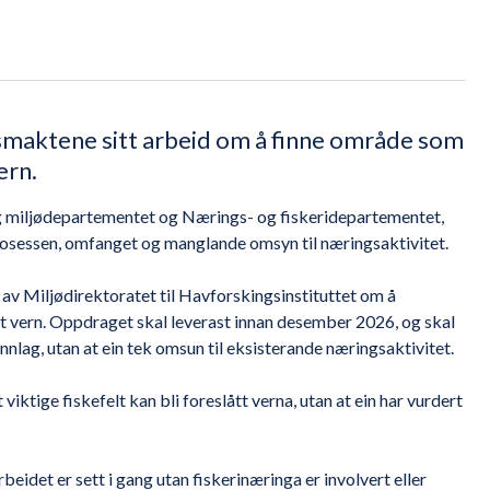
resmaktene sitt arbeid om å finne område som
ern.
- og miljødepartementet og Nærings- og fiskeridepartementet,
rosessen, omfanget og manglande omsyn til næringsaktivitet.
av Miljødirektoratet til Havforskingsinstituttet om å
t vern. Oppdraget skal leverast innan desember 2026, og skal
nlag, utan at ein tek omsun til eksisterande næringsaktivitet.
 viktige fiskefelt kan bli foreslått verna, utan at ein har vurdert
beidet er sett i gang utan fiskerinæringa er involvert eller