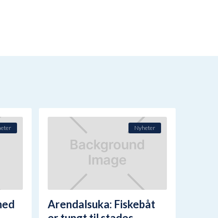
eter
Nyheter
med
Arendalsuka: Fiskebåt
er tungt til stades