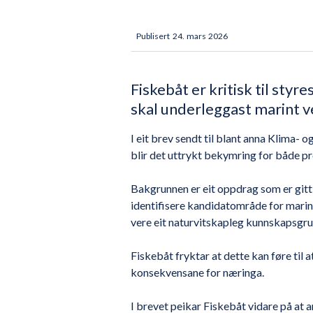
Publisert
24
.
mars
2026
Fiskebåt er kritisk til sty
skal underleggast marint v
I eit brev sendt til blant anna Klima
blir det uttrykt bekymring for både p
Bakgrunnen er eit oppdrag som er gitt 
identifisere kandidatområde for marin
vere eit naturvitskapleg kunnskapsgrun
Fiskebåt fryktar at dette kan føre til at
konsekvensane for næringa.
I brevet peikar Fiskebåt vidare på at ar