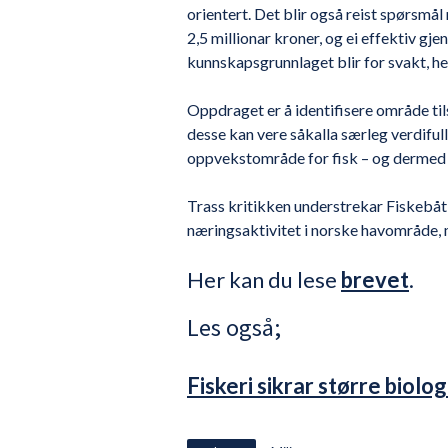
orientert. Det blir også reist spørsmål
2,5 millionar kroner, og ei effektiv gj
kunnskapsgrunnlaget blir for svakt, hei
Oppdraget er å identifisere område t
desse kan vere såkalla særleg verdifu
oppvekstområde for fisk – og dermed s
Trass kritikken understrekar Fiskebåt 
næringsaktivitet i norske havområde, 
Her kan du lese
brevet
.
Les også;
Fiskeri sikrar større biolo