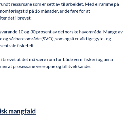
 rundt ressursane som er sett av til arbeidet. Med ei ramme på
ennomføringstid på 16 månader, er de fare for at
ter det i brevet.
ilsvarande 10 og 30 prosent av dei norske havområda. Mange av
lle og sårbare område (SVO), som også er viktige gyte- og
entrale fiskefelt.
i brevet at det må være rom for både vern, fiskeri og anna
men at prosessane vere opne og tillitvekkande.
gisk mangfald