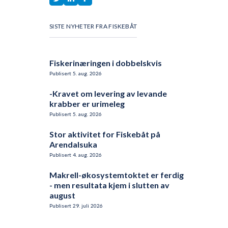
SISTE NYHETER FRA FISKEBÅT
Fiskerinæringen i dobbelskvis
Publisert
5
.
aug.
2026
-Kravet om levering av levande
krabber er urimeleg
Publisert
5
.
aug.
2026
Stor aktivitet for Fiskebåt på
Arendalsuka
Publisert
4
.
aug.
2026
Makrell-økosystemtoktet er ferdig
- men resultata kjem i slutten av
august
Publisert
29
.
juli
2026