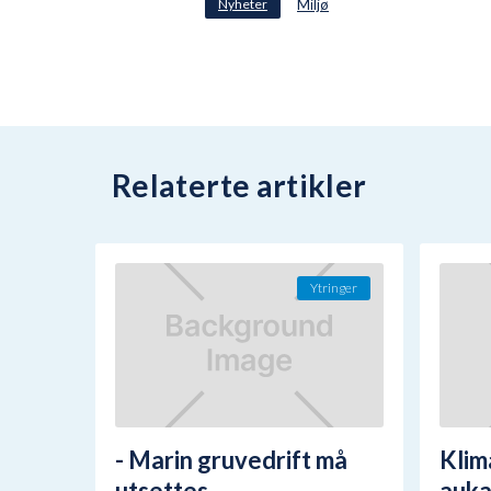
Nyheter
Miljø
Relaterte artikler
Ytringer
- Marin gruvedrift må
Klim
utsettes
auka