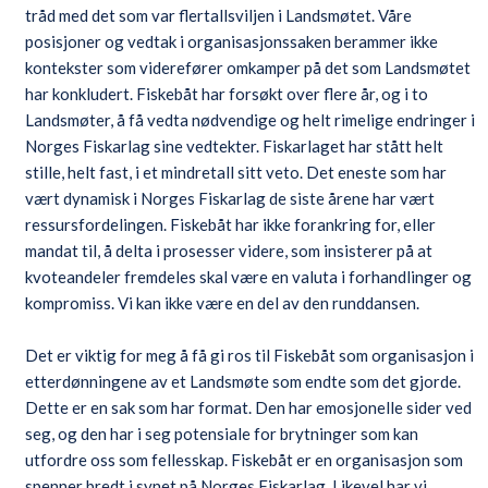
tråd med det som var flertallsviljen i Landsmøtet. Våre
posisjoner og vedtak i organisasjonssaken berammer ikke
kontekster som viderefører omkamper på det som Landsmøtet
har konkludert. Fiskebåt har forsøkt over flere år, og i to
Landsmøter, å få vedta nødvendige og helt rimelige endringer i
Norges Fiskarlag sine vedtekter. Fiskarlaget har stått helt
stille, helt fast, i et mindretall sitt veto. Det eneste som har
vært dynamisk i Norges Fiskarlag de siste årene har vært
ressursfordelingen. Fiskebåt har ikke forankring for, eller
mandat til, å delta i prosesser videre, som insisterer på at
kvoteandeler fremdeles skal være en valuta i forhandlinger og
kompromiss. Vi kan ikke være en del av den runddansen.
Det er viktig for meg å få gi ros til Fiskebåt som organisasjon i
etterdønningene av et Landsmøte som endte som det gjorde.
Dette er en sak som har format. Den har emosjonelle sider ved
seg, og den har i seg potensiale for brytninger som kan
utfordre oss som fellesskap. Fiskebåt er en organisasjon som
spenner bredt i synet på Norges Fiskarlag. Likevel har vi