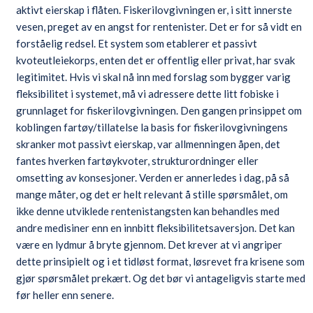
aktivt eierskap i flåten. Fiskerilovgivningen er, i sitt innerste
vesen, preget av en angst for rentenister. Det er for så vidt en
forståelig redsel. Et system som etablerer et passivt
kvoteutleiekorps, enten det er offentlig eller privat, har svak
legitimitet. Hvis vi skal nå inn med forslag som bygger varig
fleksibilitet i systemet, må vi adressere dette litt fobiske i
grunnlaget for fiskerilovgivningen. Den gangen prinsippet om
koblingen fartøy/tillatelse la basis for fiskerilovgivningens
skranker mot passivt eierskap, var allmenningen åpen, det
fantes hverken fartøykvoter, strukturordninger eller
omsetting av konsesjoner. Verden er annerledes i dag, på så
mange måter, og det er helt relevant å stille spørsmålet, om
ikke denne utviklede rentenistangsten kan behandles med
andre medisiner enn en innbitt fleksibilitetsaversjon. Det kan
være en lydmur å bryte gjennom. Det krever at vi angriper
dette prinsipielt og i et tidløst format, løsrevet fra krisene som
gjør spørsmålet prekært. Og det bør vi antageligvis starte med
før heller enn senere.