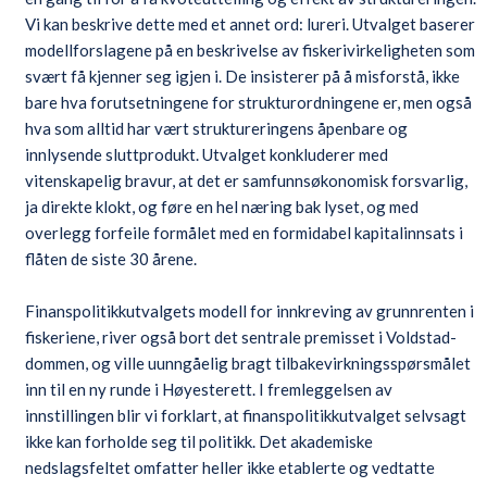
Vi kan beskrive dette med et annet ord: lureri. Utvalget baserer
modellforslagene på en beskrivelse av fiskerivirkeligheten som
svært få kjenner seg igjen i. De insisterer på å misforstå, ikke
bare hva forutsetningene for strukturordningene er, men også
hva som alltid har vært struktureringens åpenbare og
innlysende sluttprodukt. Utvalget konkluderer med
vitenskapelig bravur, at det er samfunnsøkonomisk forsvarlig,
ja direkte klokt, og føre en hel næring bak lyset, og med
overlegg forfeile formålet med en formidabel kapitalinnsats i
flåten de siste 30 årene.
Finanspolitikkutvalgets modell for innkreving av grunnrenten i
fiskeriene, river også bort det sentrale premisset i Voldstad-
dommen, og ville uunngåelig bragt tilbakevirkningsspørsmålet
inn til en ny runde i Høyesterett. I fremleggelsen av
innstillingen blir vi forklart, at finanspolitikkutvalget selvsagt
ikke kan forholde seg til politikk. Det akademiske
nedslagsfeltet omfatter heller ikke etablerte og vedtatte