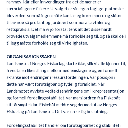
rammevilkår eller innvendinger fra det de mener er
særpriviligerte fiskere. Utvalget er sin egen faglige, platonske
ideverden, som på ingen måte kan la seg korrumpere og skitne
til av noe så profant og jordnært som moral, avtaler og
rettspraksis. Det må vi jo forstå: tenk alt det disse hardt
prøvede utvalgsmedlemmene må forholde seg til, og så skal de i
tillegg måtte forholde seg til virkeligheten.
ORGANISASJONSSAKEN
Landsmøtet i Norges Fiskarlag klarte ikke, slik vi alle kjenner til,
å vedta en likestilling mellom medlemslagene og en formell
skranke mot endringer i ressursfordelingen. Vår posisjon i
dette har vært forutsigbar og tydelig formidlet. Når
Landsmøtet avviste vedtektsendringene om lik representasjon
og formell fordelingsstabilitet, var marsjordren fra Fiskebåt
sitt årsmøte klar. Fiskebåt meldte seg dermed ut av Norges
Fiskarlag på Landsmøtet. Det var en riktig beslutning.
Fordelingsstabilitet handler om forutsigbarhet og stabilitet i