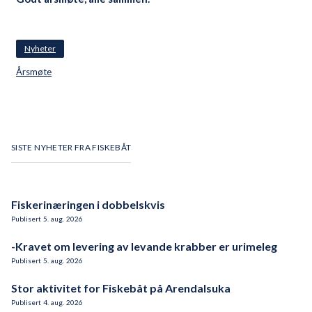
Nyheter
Årsmøte
SISTE NYHETER FRA FISKEBÅT
Fiskerinæringen i dobbelskvis
Publisert
5
.
aug.
2026
-Kravet om levering av levande krabber er urimeleg
Publisert
5
.
aug.
2026
Stor aktivitet for Fiskebåt på Arendalsuka
Publisert
4
.
aug.
2026