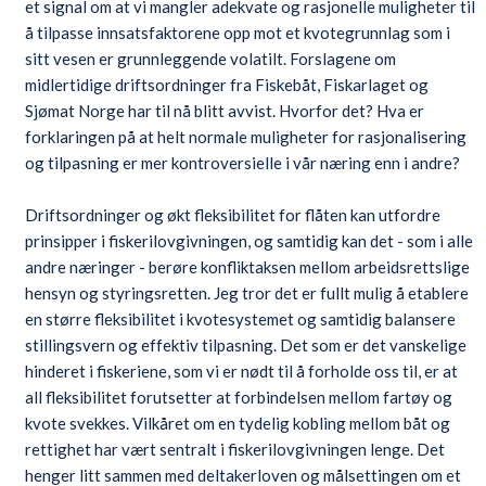
et signal om at vi mangler adekvate og rasjonelle muligheter til
å tilpasse innsatsfaktorene opp mot et kvotegrunnlag som i
sitt vesen er grunnleggende volatilt. Forslagene om
midlertidige driftsordninger fra Fiskebåt, Fiskarlaget og
Sjømat Norge har til nå blitt avvist. Hvorfor det? Hva er
forklaringen på at helt normale muligheter for rasjonalisering
og tilpasning er mer kontroversielle i vår næring enn i andre?
Driftsordninger og økt fleksibilitet for flåten kan utfordre
prinsipper i fiskerilovgivningen, og samtidig kan det - som i alle
andre næringer - berøre konfliktaksen mellom arbeidsrettslige
hensyn og styringsretten. Jeg tror det er fullt mulig å etablere
en større fleksibilitet i kvotesystemet og samtidig balansere
stillingsvern og effektiv tilpasning. Det som er det vanskelige
hinderet i fiskeriene, som vi er nødt til å forholde oss til, er at
all fleksibilitet forutsetter at forbindelsen mellom fartøy og
kvote svekkes. Vilkåret om en tydelig kobling mellom båt og
rettighet har vært sentralt i fiskerilovgivningen lenge. Det
henger litt sammen med deltakerloven og målsettingen om et