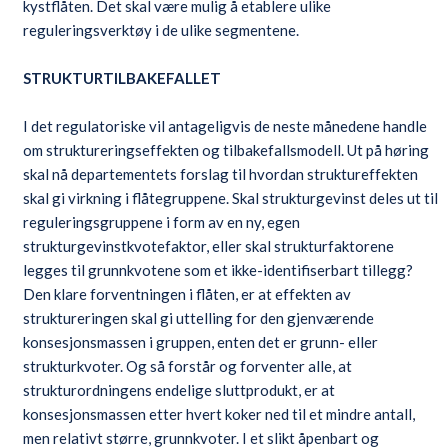
kystflåten. Det skal være mulig å etablere ulike
reguleringsverktøy i de ulike segmentene.
STRUKTURTILBAKEFALLET
I det regulatoriske vil antageligvis de neste månedene handle
om struktureringseffekten og tilbakefallsmodell. Ut på høring
skal nå departementets forslag til hvordan struktureffekten
skal gi virkning i flåtegruppene. Skal strukturgevinst deles ut til
reguleringsgruppene i form av en ny, egen
strukturgevinstkvotefaktor, eller skal strukturfaktorene
legges til grunnkvotene som et ikke-identifiserbart tillegg?
Den klare forventningen i flåten, er at effekten av
struktureringen skal gi uttelling for den gjenværende
konsesjonsmassen i gruppen, enten det er grunn- eller
strukturkvoter. Og så forstår og forventer alle, at
strukturordningens endelige sluttprodukt, er at
konsesjonsmassen etter hvert koker ned til et mindre antall,
men relativt større, grunnkvoter. I et slikt åpenbart og