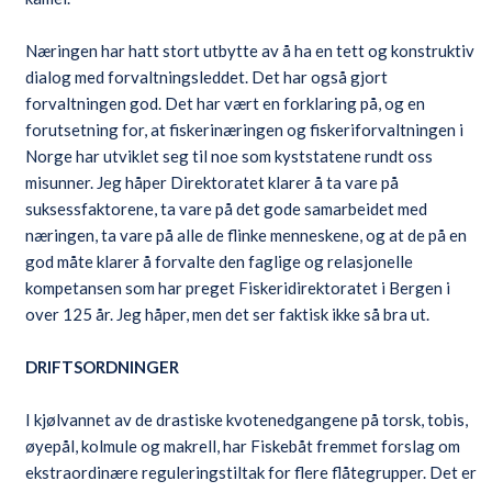
Næringen har hatt stort utbytte av å ha en tett og konstruktiv
dialog med forvaltningsleddet. Det har også gjort
forvaltningen god. Det har vært en forklaring på, og en
forutsetning for, at fiskerinæringen og fiskeriforvaltningen i
Norge har utviklet seg til noe som kyststatene rundt oss
misunner. Jeg håper Direktoratet klarer å ta vare på
suksessfaktorene, ta vare på det gode samarbeidet med
næringen, ta vare på alle de flinke menneskene, og at de på en
god måte klarer å forvalte den faglige og relasjonelle
kompetansen som har preget Fiskeridirektoratet i Bergen i
over 125 år. Jeg håper, men det ser faktisk ikke så bra ut.
DRIFTSORDNINGER
I kjølvannet av de drastiske kvotenedgangene på torsk, tobis,
øyepål, kolmule og makrell, har Fiskebåt fremmet forslag om
ekstraordinære reguleringstiltak for flere flåtegrupper. Det er