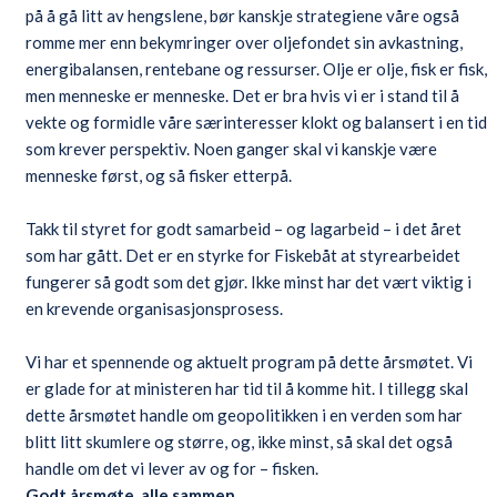
på å gå litt av hengslene, bør kanskje strategiene våre også
romme mer enn bekymringer over oljefondet sin avkastning,
energibalansen, rentebane og ressurser. Olje er olje, fisk er fisk,
men menneske er menneske. Det er bra hvis vi er i stand til å
vekte og formidle våre særinteresser klokt og balansert i en tid
som krever perspektiv. Noen ganger skal vi kanskje være
menneske først, og så fisker etterpå.
Takk til styret for godt samarbeid – og lagarbeid – i det året
som har gått. Det er en styrke for Fiskebåt at styrearbeidet
fungerer så godt som det gjør. Ikke minst har det vært viktig i
en krevende organisasjonsprosess.
Vi har et spennende og aktuelt program på dette årsmøtet. Vi
er glade for at ministeren har tid til å komme hit. I tillegg skal
dette årsmøtet handle om geopolitikken i en verden som har
blitt litt skumlere og større, og, ikke minst, så skal det også
handle om det vi lever av og for – fisken.
Godt årsmøte, alle sammen.