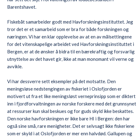
Barentshavet.
Fiskebåt samarbeider godt med Havforskningsinstituttet. Jeg
tror det er et samarbeid som er bra for både forskningen og
næringen. Vi har en klar opplevelse av at en av målsettingene
for det vitenskapelige arbeidet ved Havforskningsinstituttet i
Bergen, er at de ønsker å bidra til en bærekraftig og forsvarlig
utnyttelse av det havet gir, ikke at man monomant vil verne og
avvikle.
Vi har dessverre sett eksempler på det motsatte. Den
meningsløse nedstengingen av fiskeriet i Oslofjorden er
motivert ut fra et like meningsløst verneprinsipp som er diktert
inn i fjordforvaltningen av norske forskere med det grunnsynet
at ressurser kun skal beskues og for guds skyld ikke beskattes.
Den norske havforskningen er ikke bare HI i Bergen: den har
også sine små, rare menigheter. Det er selvsagt ikke fiskeriene
som er skyld i at Oslofjorden er mer enn halvdød. Gallupen og