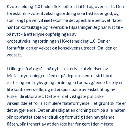
Kvotemelding 1.0 hadde fleksibilitet i tittel og overskrift. Den
foreslår en kvoteutvekslingsordning som faktisk er god, og
som langt på vei vil imøtekomme det åpenbare behovet flåten
har for kortsiktige og reversible tilpasninger. Jeg har lyst til –
på nytt - å etterlyse oppfølgingen av
kvoteutvekslingsordningen i Kvotemelding 1.0. Den er
fornuftig, den er vektet og konsekvens utredet. Og: den er
vedtatt.
I tillegg må vi også – på nytt – etterlyse utvidelsen av
leiefartøyordningen. Den er på departementet sitt bord.
Justeringene i nybygningsordningen for havgående fartøy er
lite kontroversielle, og etterspurt både av Fiskebåt og av
Fiskeridirektoratet. Dette er det viktigste politiske
virkemiddelet for å stimulere flåtefornyelse. I et grønt skifte er
det avgjørende. Det er uheldig at en ordning som på alle måter
blir oppfattet som verdifull og fornuftig i den havgående
flåten, blir trenert av at den ikke har fungert i den minste