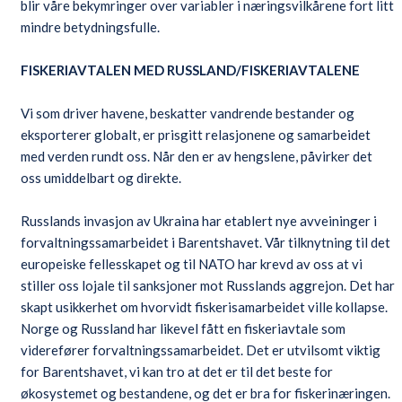
blir våre bekymringer over variabler i næringsvilkårene fort litt
mindre betydningsfulle.
FISKERIAVTALEN MED RUSSLAND/FISKERIAVTALENE
Vi som driver havene, beskatter vandrende bestander og
eksporterer globalt, er prisgitt relasjonene og samarbeidet
med verden rundt oss. Når den er av hengslene, påvirker det
oss umiddelbart og direkte.
Russlands invasjon av Ukraina har etablert nye avveininger i
forvaltningssamarbeidet i Barentshavet. Vår tilknytning til det
europeiske fellesskapet og til NATO har krevd av oss at vi
stiller oss lojale til sanksjoner mot Russlands aggrejon. Det har
skapt usikkerhet om hvorvidt fiskerisamarbeidet ville kollapse.
Norge og Russland har likevel fått en fiskeriavtale som
viderefører forvaltningssamarbeidet. Det er utvilsomt viktig
for Barentshavet, vi kan tro at det er til det beste for
økosystemet og bestandene, og det er bra for fiskerinæringen.