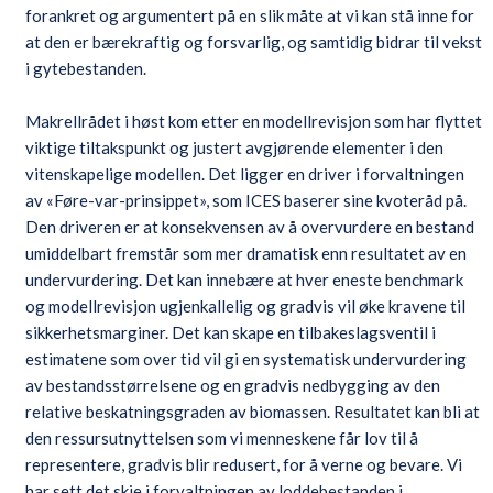
forankret og argumentert på en slik måte at vi kan stå inne for
at den er bærekraftig og forsvarlig, og samtidig bidrar til vekst
i gytebestanden.
Makrellrådet i høst kom etter en modellrevisjon som har flyttet
viktige tiltakspunkt og justert avgjørende elementer i den
vitenskapelige modellen. Det ligger en driver i forvaltningen
av «Føre-var-prinsippet», som ICES baserer sine kvoteråd på.
Den driveren er at konsekvensen av å overvurdere en bestand
umiddelbart fremstår som mer dramatisk enn resultatet av en
undervurdering. Det kan innebære at hver eneste benchmark
og modellrevisjon ugjenkallelig og gradvis vil øke kravene til
sikkerhetsmarginer. Det kan skape en tilbakeslagsventil i
estimatene som over tid vil gi en systematisk undervurdering
av bestandsstørrelsene og en gradvis nedbygging av den
relative beskatningsgraden av biomassen. Resultatet kan bli at
den ressursutnyttelsen som vi menneskene får lov til å
representere, gradvis blir redusert, for å verne og bevare. Vi
har sett det skje i forvaltningen av loddebestanden i