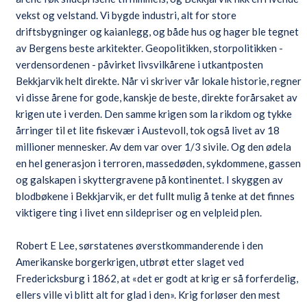
vekst og velstand. Vi bygde industri, alt for store
driftsbygninger og kaianlegg, og både hus og hager ble tegnet
av Bergens beste arkitekter. Geopolitikken, storpolitikken -
verdensordenen - påvirket livsvilkårene i utkantposten
Bekkjarvik helt direkte. Når vi skriver vår lokale historie, regner
vi disse årene for gode, kanskje de beste, direkte forårsaket av
krigen ute i verden. Den samme krigen som la rikdom og tykke
årringer til et lite fiskevær i Austevoll, tok også livet av 18
millioner mennesker. Av dem var over 1/3 sivile. Og den ødela
en hel generasjon i terroren, massedøden, sykdommene, gassen
og galskapen i skyttergravene på kontinentet. I skyggen av
blodbøkene i Bekkjarvik, er det fullt mulig å tenke at det finnes
viktigere ting i livet enn sildepriser og en velpleid plen.
Robert E Lee, sørstatenes øverstkommanderende i den
Amerikanske borgerkrigen, utbrøt etter slaget ved
Fredericksburg i 1862, at «det er godt at krig er så forferdelig,
ellers ville vi blitt alt for glad i den». Krig forløser den mest