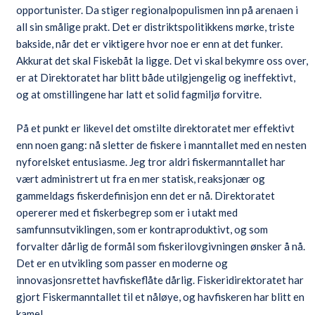
opportunister. Da stiger regionalpopulismen inn på arenaen i
all sin smålige prakt. Det er distriktspolitikkens mørke, triste
bakside, når det er viktigere hvor noe er enn at det funker.
Akkurat det skal Fiskebåt la ligge. Det vi skal bekymre oss over,
er at Direktoratet har blitt både utilgjengelig og ineffektivt,
og at omstillingene har latt et solid fagmiljø forvitre.
På et punkt er likevel det omstilte direktoratet mer effektivt
enn noen gang: nå sletter de fiskere i manntallet med en nesten
nyforelsket entusiasme. Jeg tror aldri fiskermanntallet har
vært administrert ut fra en mer statisk, reaksjonær og
gammeldags fiskerdefinisjon enn det er nå. Direktoratet
opererer med et fiskerbegrep som er i utakt med
samfunnsutviklingen, som er kontraproduktivt, og som
forvalter dårlig de formål som fiskerilovgivningen ønsker å nå.
Det er en utvikling som passer en moderne og
innovasjonsrettet havfiskeflåte dårlig. Fiskeridirektoratet har
gjort Fiskermanntallet til et nåløye, og havfiskeren har blitt en
kamel.