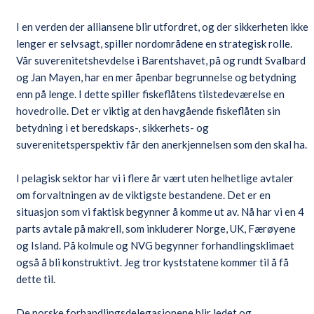
I en verden der alliansene blir utfordret, og der sikkerheten ikke
lenger er selvsagt, spiller nordområdene en strategisk rolle.
Vår suverenitetshevdelse i Barentshavet, på og rundt Svalbard
og Jan Mayen, har en mer åpenbar begrunnelse og betydning
enn på lenge. I dette spiller fiskeflåtens tilstedeværelse en
hovedrolle. Det er viktig at den havgående fiskeflåten sin
betydning i et beredskaps-, sikkerhets- og
suverenitetsperspektiv får den anerkjennelsen som den skal ha.
I pelagisk sektor har vi i flere år vært uten helhetlige avtaler
om forvaltningen av de viktigste bestandene. Det er en
situasjon som vi faktisk begynner å komme ut av. Nå har vi en 4
parts avtale på makrell, som inkluderer Norge, UK, Færøyene
og Island. På kolmule og NVG begynner forhandlingsklimaet
også å bli konstruktivt. Jeg tror kyststatene kommer til å få
dette til.
De norske forhandlingsdelegasjonene blir ledet og