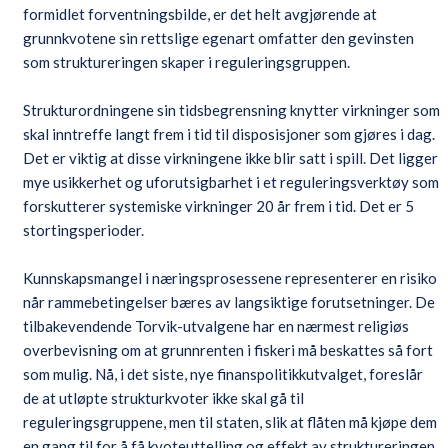
formidlet forventningsbilde, er det helt avgjørende at
grunnkvotene sin rettslige egenart omfatter den gevinsten
som struktureringen skaper i reguleringsgruppen.
Strukturordningene sin tidsbegrensning knytter virkninger som
skal inntreffe langt frem i tid til disposisjoner som gjøres i dag.
Det er viktig at disse virkningene ikke blir satt i spill. Det ligger
mye usikkerhet og uforutsigbarhet i et reguleringsverktøy som
forskutterer systemiske virkninger 20 år frem i tid. Det er 5
stortingsperioder.
Kunnskapsmangel i næringsprosessene representerer en risiko
når rammebetingelser bæres av langsiktige forutsetninger. De
tilbakevendende Torvik-utvalgene har en nærmest religiøs
overbevisning om at grunnrenten i fiskeri må beskattes så fort
som mulig. Nå, i det siste, nye finanspolitikkutvalget, foreslår
de at utløpte strukturkvoter ikke skal gå til
reguleringsgruppene, men til staten, slik at flåten må kjøpe dem
en gang til for å få kvoteuttelling og effekt av struktureringen.