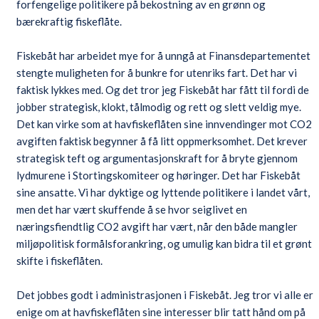
forfengelige politikere på bekostning av en grønn og
bærekraftig fiskeflåte.
Fiskebåt har arbeidet mye for å unngå at Finansdepartementet
stengte muligheten for å bunkre for utenriks fart. Det har vi
faktisk lykkes med. Og det tror jeg Fiskebåt har fått til fordi de
jobber strategisk, klokt, tålmodig og rett og slett veldig mye.
Det kan virke som at havfiskeflåten sine innvendinger mot CO2
avgiften faktisk begynner å få litt oppmerksomhet. Det krever
strategisk teft og argumentasjonskraft for å bryte gjennom
lydmurene i Stortingskomiteer og høringer. Det har Fiskebåt
sine ansatte. Vi har dyktige og lyttende politikere i landet vårt,
men det har vært skuffende å se hvor seiglivet en
næringsfiendtlig CO2 avgift har vært, når den både mangler
miljøpolitisk formålsforankring, og umulig kan bidra til et grønt
skifte i fiskeflåten.
Det jobbes godt i administrasjonen i Fiskebåt. Jeg tror vi alle er
enige om at havfiskeflåten sine interesser blir tatt hånd om på