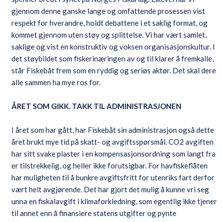
gjennom denne ganske lange og omfattende prosessen vist
respekt for hverandre, holdt debattene i et saklig format, og
kommet gjennom uten støy og splittelse. Vi har vært samlet,
saklige og vist en konstruktiv og voksen organisasjonskultur. I
det støybildet som fiskerinæringen av og til klarer å fremkalle,
står Fiskebåt frem som en ryddig og seriøs aktør. Det skal dere
alle sammen ha mye ros for.
ÅRET SOM GIKK. TAKK TIL ADMINISTRASJONEN
I året som har gått, har Fiskebåt sin administrasjon også dette
året brukt mye tid på skatt- og avgiftsspørsmål. CO2 avgiften
har sitt svake plaster i en kompensasjonsordning som langt fra
er tilstrekkelig, og heller ikke forutsigbar. For havfiskeflåten
har muligheten til å bunkre avgiftsfritt for utenriks fart derfor
vært helt avgjørende. Det har gjort det mulig å kunne vri seg
unna en fiskalavgift i klimaforkledning, som egentlig ikke tjener
til annet enn å finansiere statens utgifter og pynte