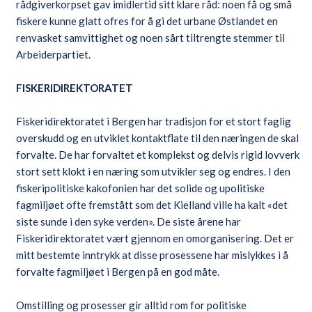
rådgiverkorpset gav imidlertid sitt klare råd: noen få og små
fiskere kunne glatt ofres for å gi det urbane Østlandet en
renvasket samvittighet og noen sårt tiltrengte stemmer til
Arbeiderpartiet.
FISKERIDIREKTORATET
Fiskeridirektoratet i Bergen har tradisjon for et stort faglig
overskudd og en utviklet kontaktflate til den næringen de skal
forvalte. De har forvaltet et komplekst og delvis rigid lovverk
stort sett klokt i en næring som utvikler seg og endres. I den
fiskeripolitiske kakofonien har det solide og upolitiske
fagmiljøet ofte fremstått som det Kielland ville ha kalt «det
siste sunde i den syke verden». De siste årene har
Fiskeridirektoratet vært gjennom en omorganisering. Det er
mitt bestemte inntrykk at disse prosessene har mislykkes i å
forvalte fagmiljøet i Bergen på en god måte.
Omstilling og prosesser gir alltid rom for politiske