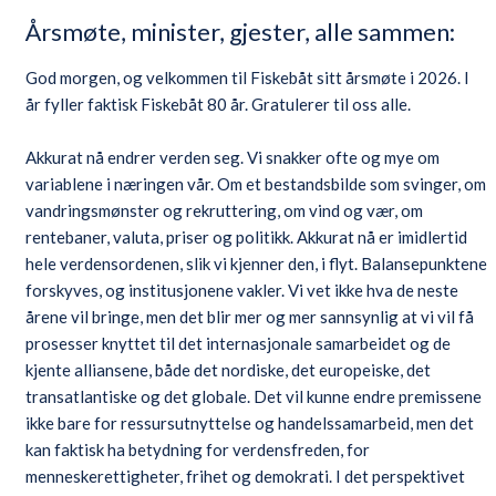
Årsmøte, minister, gjester, alle sammen:
God morgen, og velkommen til Fiskebåt sitt årsmøte i 2026. I
år fyller faktisk Fiskebåt 80 år. Gratulerer til oss alle.
Akkurat nå endrer verden seg. Vi snakker ofte og mye om
variablene i næringen vår. Om et bestandsbilde som svinger, om
vandringsmønster og rekruttering, om vind og vær, om
rentebaner, valuta, priser og politikk. Akkurat nå er imidlertid
hele verdensordenen, slik vi kjenner den, i flyt. Balansepunktene
forskyves, og institusjonene vakler. Vi vet ikke hva de neste
årene vil bringe, men det blir mer og mer sannsynlig at vi vil få
prosesser knyttet til det internasjonale samarbeidet og de
kjente alliansene, både det nordiske, det europeiske, det
transatlantiske og det globale. Det vil kunne endre premissene
ikke bare for ressursutnyttelse og handelssamarbeid, men det
kan faktisk ha betydning for verdensfreden, for
menneskerettigheter, frihet og demokrati. I det perspektivet