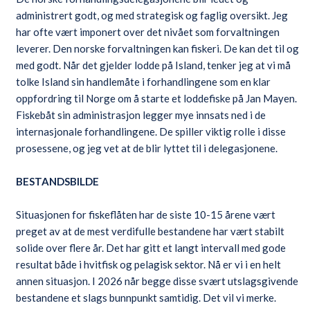
administrert godt, og med strategisk og faglig oversikt. Jeg
har ofte vært imponert over det nivået som forvaltningen
leverer. Den norske forvaltningen kan fiskeri. De kan det til og
med godt. Når det gjelder lodde på Island, tenker jeg at vi må
tolke Island sin handlemåte i forhandlingene som en klar
oppfordring til Norge om å starte et loddefiske på Jan Mayen.
Fiskebåt sin administrasjon legger mye innsats ned i de
internasjonale forhandlingene. De spiller viktig rolle i disse
prosessene, og jeg vet at de blir lyttet til i delegasjonene.
BESTANDSBILDE
Situasjonen for fiskeflåten har de siste 10-15 årene vært
preget av at de mest verdifulle bestandene har vært stabilt
solide over flere år. Det har gitt et langt intervall med gode
resultat både i hvitfisk og pelagisk sektor. Nå er vi i en helt
annen situasjon. I 2026 når begge disse svært utslagsgivende
bestandene et slags bunnpunkt samtidig. Det vil vi merke.