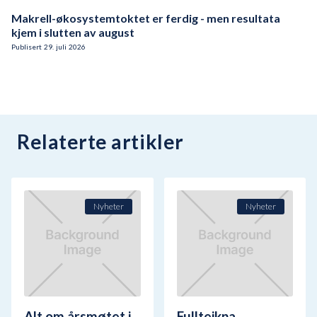
Makrell-økosystemtoktet er ferdig - men resultata
kjem i slutten av august
Publisert
29
.
juli
2026
Relaterte artikler
Nyheter
Nyheter
Alt om årsmøtet i
Fullteikna