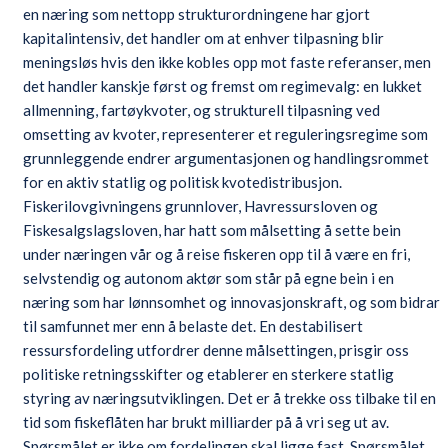
en næring som nettopp strukturordningene har gjort
kapitalintensiv, det handler om at enhver tilpasning blir
meningsløs hvis den ikke kobles opp mot faste referanser, men
det handler kanskje først og fremst om regimevalg: en lukket
allmenning, fartøykvoter, og strukturell tilpasning ved
omsetting av kvoter, representerer et reguleringsregime som
grunnleggende endrer argumentasjonen og handlingsrommet
for en aktiv statlig og politisk kvotedistribusjon.
Fiskerilovgivningens grunnlover, Havressursloven og
Fiskesalgslagsloven, har hatt som målsetting å sette bein
under næringen vår og å reise fiskeren opp til å være en fri,
selvstendig og autonom aktør som står på egne bein i en
næring som har lønnsomhet og innovasjonskraft, og som bidrar
til samfunnet mer enn å belaste det. En destabilisert
ressursfordeling utfordrer denne målsettingen, prisgir oss
politiske retningsskifter og etablerer en sterkere statlig
styring av næringsutviklingen. Det er å trekke oss tilbake til en
tid som fiskeflåten har brukt milliarder på å vri seg ut av.
Spørsmålet er ikke om fordelingen skal ligge fast. Spørsmålet