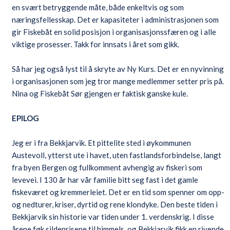
en svært betryggende måte, både enkeltvis og som
næringsfellesskap. Det er kapasiteter i administrasjonen som
gir Fiskebåt en solid posisjon i organisasjonssfæren og i alle
viktige prosesser. Takk for innsats i året som gikk.
Så har jeg også lyst til å skryte av Ny Kurs. Det er en nyvinning
i organisasjonen som jeg tror mange medlemmer setter pris på.
Nina og Fiskebåt Sør gjengen er faktisk ganske kule.
EPILOG
Jeg er i fra Bekkjarvik. Et pittelite sted i øykommunen
Austevoll, ytterst ute i havet, uten fastlandsforbindelse, langt
fra byen Bergen og fullkomment avhengig av fiskeri som
levevei. I 130 år har vår familie bitt seg fast i det gamle
fiskeværet og kremmerleiet. Det er en tid som spenner om opp-
og nedturer, kriser, dyrtid og rene klondyke. Den beste tiden i
Bekkjarvik sin historie var tiden under 1. verdenskrig. I disse
årene føk sildeprisene til himmels, og Bekkjarvik fikk en rivende