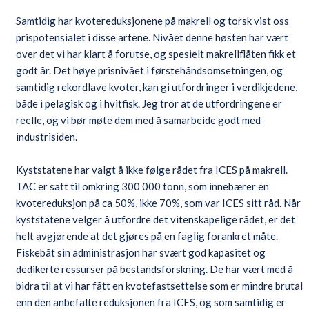
Samtidig har kvotereduksjonene på makrell og torsk vist oss
prispotensialet i disse artene. Nivået denne høsten har vært
over det vi har klart å forutse, og spesielt makrellflåten fikk et
godt år. Det høye prisnivået i førstehåndsomsetningen, og
samtidig rekordlave kvoter, kan gi utfordringer i verdikjedene,
både i pelagisk og i hvitfisk. Jeg tror at de utfordringene er
reelle, og vi bør møte dem med å samarbeide godt med
industrisiden.
Kyststatene har valgt å ikke følge rådet fra ICES på makrell.
TAC er satt til omkring 300 000 tonn, som innebærer en
kvotereduksjon på ca 50%, ikke 70%, som var ICES sitt råd. Når
kyststatene velger å utfordre det vitenskapelige rådet, er det
helt avgjørende at det gjøres på en faglig forankret måte.
Fiskebåt sin administrasjon har svært god kapasitet og
dedikerte ressurser på bestandsforskning. De har vært med å
bidra til at vi har fått en kvotefastsettelse som er mindre brutal
enn den anbefalte reduksjonen fra ICES, og som samtidig er