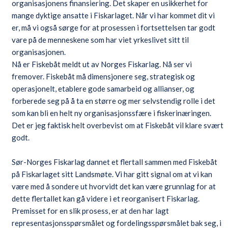
organisasjonens finansiering. Det skaper en usikkerhet for
mange dyktige ansatte i Fiskarlaget. Når vi har kommet dit vi
er, må vi også sørge for at prosessen i fortsettelsen tar godt
vare på de menneskene som har viet yrkeslivet sitt til
organisasjonen.
Nå er Fiskebåt meldt ut av Norges Fiskarlag. Nå ser vi
fremover. Fiskebåt må dimensjonere seg, strategisk og
operasjonelt, etablere gode samarbeid og allianser, og
forberede seg på å ta en større og mer selvstendig rolle i det
som kan bli en helt ny organisasjonssfære i fiskerinæringen.
Det er jeg faktisk helt overbevist om at Fiskebåt vil klare svært
godt.
Sør-Norges Fiskarlag dannet et flertall sammen med Fiskebåt
på Fiskarlaget sitt Landsmøte. Vi har gitt signal om at vi kan
være med å sondere ut hvorvidt det kan være grunnlag for at
dette flertallet kan gå videre i et reorganisert Fiskarlag.
Premisset for en slik prosess, er at den har lagt
representasjonsspørsmålet og fordelingsspørsmålet bak seg, i