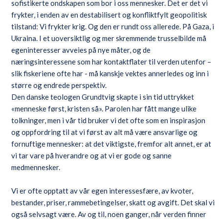
sofistikerte ondskapen som bor i oss mennesker. Det er det vi
frykter, i enden av en destabilisert og konfliktfylt geopolitisk
tilstand: Vi frykter krig. Og den er rundt oss allerede. På Gaza, i
Ukraina. I et uoversiktlig og mer skremmende trusselbilde må
egeninteresser avveies på nye måter, og de
næringsinteressene som har kontaktflater til verden utenfor –
slik fiskeriene ofte har - må kanskje vektes annerledes og inn i
større og endrede perspektiv.
Den danske teologen Grundtvig skapte i sin tid uttrykket
«menneske først, kristen så». Parolen har fått mange ulike
tolkninger, men i vår tid bruker vi det ofte som en inspirasjon
og oppfordring til at vi først av alt må være ansvarlige og
fornuftige mennesker: at det viktigste, fremfor alt annet, er at
vi tar vare på hverandre og at vi er gode og sanne
medmennesker.
Vi er ofte opptatt av vår egen interessesfære, av kvoter,
bestander, priser, rammebetingelser, skatt og avgift. Det skal vi
også selvsagt være. Av og til, noen ganger, når verden finner