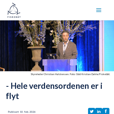
Styreleder Christian Halstensen. Foto: Odd Kristian Dahle/Fiskebåt.
- Hele verdensordenen er i
flyt
Publisert
10
.
feb.
2026