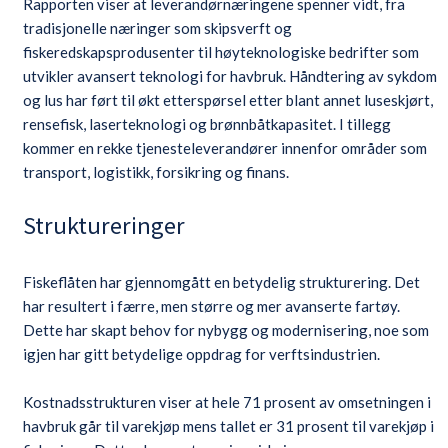
Rapporten viser at leverandørnæringene spenner vidt, fra
tradisjonelle næringer som skipsverft og
fiskeredskapsprodusenter til høyteknologiske bedrifter som
utvikler avansert teknologi for havbruk. Håndtering av sykdom
og lus har ført til økt etterspørsel etter blant annet luseskjørt,
rensefisk, laserteknologi og brønnbåtkapasitet. I tillegg
kommer en rekke tjenesteleverandører innenfor områder som
transport, logistikk, forsikring og finans.
Struktureringer
Fiskeflåten har gjennomgått en betydelig strukturering. Det
har resultert i færre, men større og mer avanserte fartøy.
Dette har skapt behov for nybygg og modernisering, noe som
igjen har gitt betydelige oppdrag for verftsindustrien.
Kostnadsstrukturen viser at hele 71 prosent av omsetningen i
havbruk går til varekjøp mens tallet er 31 prosent til varekjøp i