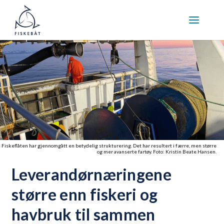
Fiskeflåten har gjennomgått en betydelig strukturering. Det har resultert i færre, men større
og mer avanserte fartøy. Foto: Kristin Beate Hansen.
Leverandørnæringene
større enn fiskeri og
havbruk til sammen