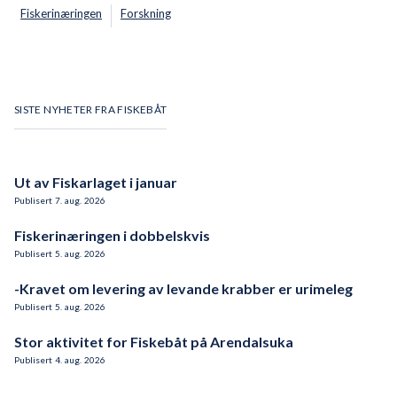
Fiskerinæringen
Forskning
SISTE NYHETER FRA FISKEBÅT
Ut av Fiskarlaget i januar
Publisert
7
.
aug.
2026
Fiskerinæringen i dobbelskvis
Publisert
5
.
aug.
2026
-Kravet om levering av levande krabber er urimeleg
Publisert
5
.
aug.
2026
Stor aktivitet for Fiskebåt på Arendalsuka
Publisert
4
.
aug.
2026