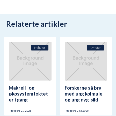
Relaterte artikler
Nyheter
Nyheter
Makrell- og
Forskerne så bra
økosystemtoktet
med ung kolmule
er i gang
og ung nvg-sild
Publisert
2.7.2026
Publisert
24.6.2026