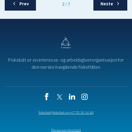
Prev
Neste
2 / 7
Fiskebåt er en interesse- og arbeidsgiverorganisasjon for
den norske havgående fiskeflåten
fiskebat@fiskebat.no
+47 70 10 14 60
Personvern
Kontakt