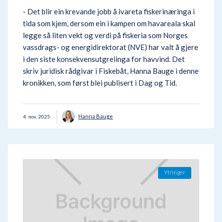
- Det blir ein krevande jobb å ivareta fiskerinæringa i
tida som kjem, dersom ein i kampen om havareala skal
legge så liten vekt og verdi på fiskeria som Norges
vassdrags- og energidirektorat (NVE) har valt å gjere
i den siste konsekvensutgreiinga for havvind. Det
skriv juridisk rådgivar i Fiskebåt, Hanna Bauge i denne
kronikken, som først blei publisert i Dag og Tid.
Hanna Bauge
4
.
nov.
2025
Ytringer