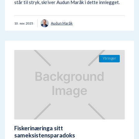
står til stryk, skriver Audun Maråk i dette innlegget.
Audun Maråk
10
.
nov.
2025
Ytringer
Fiskerinæringa sitt
sameksistensparadoks