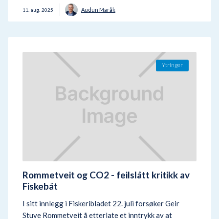
Audun Maråk
11
.
aug.
2025
Ytringer
Rommetveit og CO2 - feilslått kritikk av
Fiskebåt
I sitt innlegg i Fiskeribladet 22. juli forsøker Geir
Stuve Rommetveit å etterlate et inntrykk av at