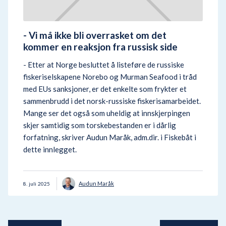
- Vi må ikke bli overrasket om det
kommer en reaksjon fra russisk side
- Etter at Norge besluttet å listeføre de russiske
fiskeriselskapene Norebo og Murman Seafood i tråd
med EUs sanksjoner, er det enkelte som frykter et
sammenbrudd i det norsk-russiske fiskerisamarbeidet.
Mange ser det også som uheldig at innskjerpingen
skjer samtidig som torskebestanden er i dårlig
forfatning, skriver Audun Maråk, adm.dir. i Fiskebåt i
dette innlegget.
Audun Maråk
8
.
juli
2025