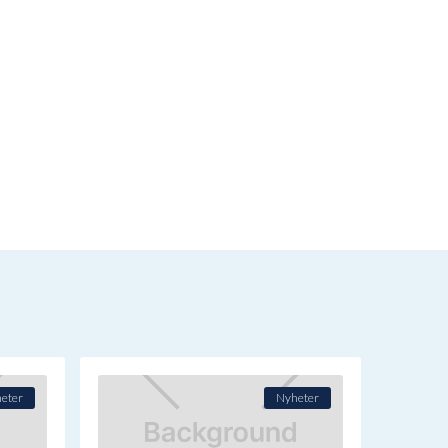
eter
Nyheter