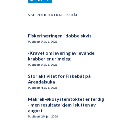
SISTE NYHETER FRA FISKEBÅT
Fiskerinæringen i dobbelskvis
Publisert
5
.
aug.
2026
-Kravet om levering av levande
krabber er urimeleg
Publisert
5
.
aug.
2026
Stor aktivitet for Fiskebåt på
Arendalsuka
Publisert
4
.
aug.
2026
Makrell-økosystemtoktet er ferdig
- men resultata kjem i slutten av
august
Publisert
29
.
juli
2026