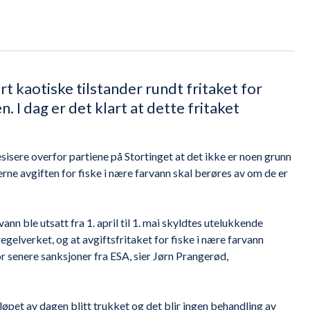
t kaotiske tilstander rundt fritaket for
. I dag er det klart at dette fritaket
esisere overfor partiene på Stortinget at det ikke er noen grunn
erne avgiften for fiske i nære farvann skal berøres av om de er
vann ble utsatt fra 1. april til 1. mai skyldtes utelukkende
egelverket, og at avgiftsfritaket for fiske i nære farvann
r senere sanksjoner fra ESA, sier Jørn Prangerød,
 løpet av dagen blitt trukket og det blir ingen behandling av