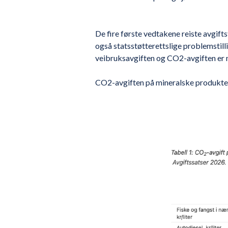
De fire første vedtakene reiste avgiftst
også statsstøtterettslige problemstill
veibruksavgiften og CO2-avgiften er mi
CO2-avgiften på mineralske produkter fr