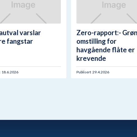
autval varslar
Zero-rapport:- Grø
re fangstar
omstilling for
havgående flåte er
krevende
t
18.6.2026
Publisert
29.4.2026