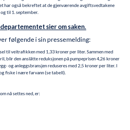
et har også bekreftet at de gjenværende avgiftsvedtakene
og til 1. september.
sdepartementet sier om saken.
er følgende i sin pressemelding:
sel til veitrafikken med 1,33 kroner per liter. Sammen med
pril, blir den anslåtte reduksjonen på pumpeprisen 4,26 kroner
 bygg- og anleggsbransjen reduseres med 2,5 kroner per liter. I
og fiske i nære farvann (se tabell).
om nå settes ned, er: