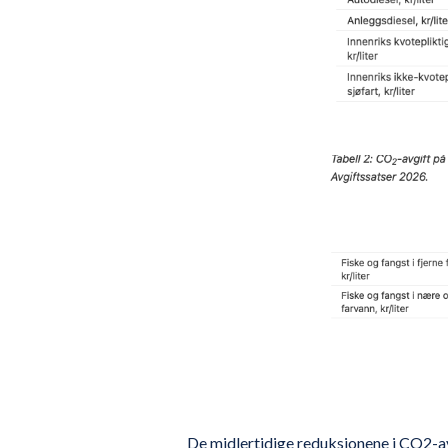
De midlertidige reduksjonene i CO2-av