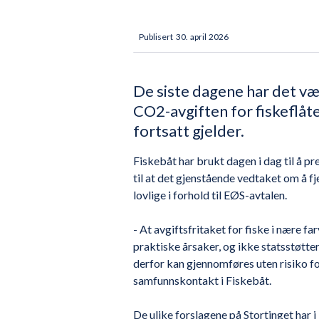
Publisert
30
.
april
2026
De siste dagene har det vær
CO2-avgiften for fiskeflåten
fortsatt gjelder.
Fiskebåt har brukt dagen i dag til å pr
til at det gjenstående vedtaket om å fj
lovlige i forhold til EØS-avtalen.
- At avgiftsfritaket for fiske i nære far
praktiske årsaker, og ikke statsstøtter
derfor kan gjennomføres uten risiko fo
samfunnskontakt i Fiskebåt.
De ulike forslagene på Stortinget har i