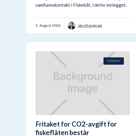
samfunnskontakt i Fiskebåt, i dette innlegget.
5
.
August
2026
Jørn Prangerød
Nyheter
Fritaket for CO2-avgift for
fiskeflåten består