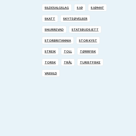
SILDESALGSLAG
SJØ
SJØMAT
SKATT
SKYTEØVELSER
SNURREVAD
STATSBUDSJETT
STORBRITANNIA
STOR KYST
STREIK
TOLL
TØRRFISK
TORSK
TRÅL
TURISTFISKE
VASSILD