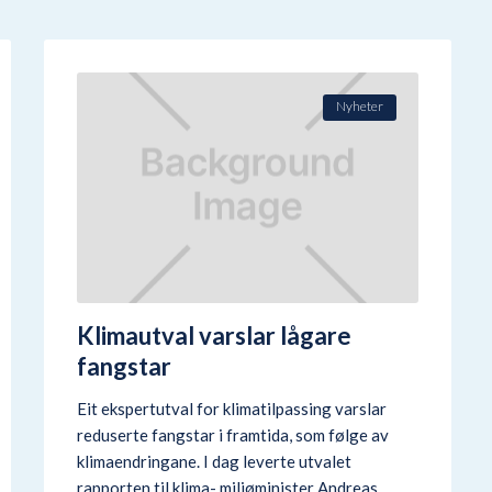
Nyheter
Klimautval varslar lågare
fangstar
Eit ekspertutval for klimatilpassing varslar
reduserte fangstar i framtida, som følge av
klimaendringane. I dag leverte utvalet
rapporten til klima- miljøminister Andreas