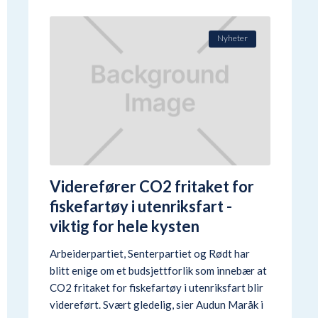
Nyheter
Viderefører CO2 fritaket for
fiskefartøy i utenriksfart -
viktig for hele kysten
Arbeiderpartiet, Senterpartiet og Rødt har
blitt enige om et budsjettforlik som innebær at
CO2 fritaket for fiskefartøy i utenriksfart blir
videreført. Svært gledelig, sier Audun Maråk i