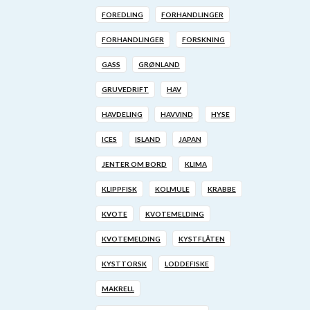
FOREDLING
FORHANDLINGER
FORHANDLINGER
FORSKNING
GASS
GRØNLAND
GRUVEDRIFT
HAV
HAVDELING
HAVVIND
HYSE
ICES
ISLAND
JAPAN
JENTER OM BORD
KLIMA
KLIPPFISK
KOLMULE
KRABBE
KVOTE
KVOTEMELDING
KVOTEMELDING
KYSTFLÅTEN
KYSTTORSK
LODDEFISKE
MAKRELL