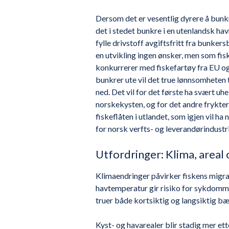
Dersom det er vesentlig dyrere å bunkr
det i stedet bunkre i en utenlandsk ha
fylle drivstoff avgiftsfritt fra bunkers
en utvikling ingen ønsker, men som fiskef
konkurrerer med fiskefartøy fra EU og
bunkrer ute vil det true lønnsomheten ti
ned. Det vil for det første ha svært u
norskekysten, og for det andre frykter 
fiskeflåten i utlandet, som igjen vil h
for norsk verfts- og leverandørindustri
Utfordringer: Klima, areal 
Klimaendringer påvirker fiskens migr
havtemperatur gir risiko for sykdomme
truer både kortsiktig og langsiktig bæ
Kyst- og havarealer blir stadig mer ett