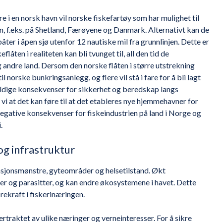
e i en norsk havn vil norske fiskefartøy som har mulighet til
vn, f.eks. på Shetland, Færøyene og Danmark. Alternativt kan de
båter i åpen sjø utenfor 12 nautiske mil fra grunnlinjen. Dette er
låten i realiteten kan bli tvunget til, all den tid de
 andre land. Dersom den norske flåten i større utstrekning
l norske bunkringsanlegg, og flere vil stå i fare for å bli lagt
heldige konsekvenser for sikkerhet og beredskap langs
vi at det kan føre til at det etableres nye hjemmehavner for
a negative konsekvenser for fiskeindustrien på land i Norge og
.
og infrastruktur
asjonsmønstre, gyteområder og helsetilstand. Økt
r og parasitter, og kan endre økosystemene i havet. Dette
rekraft i fiskerinæringen.
ertraktet av ulike næringer og verneinteresser. For å sikre