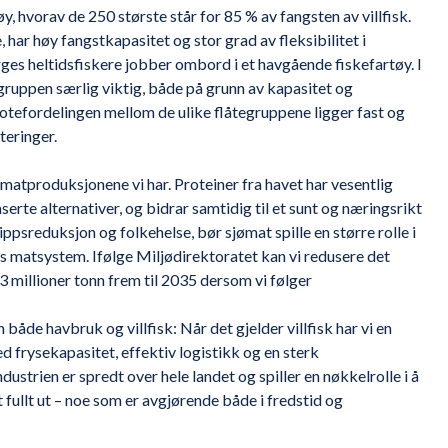
y, hvorav de 250 største står for 85 % av fangsten av villfisk.
har høy fangstkapasitet og stor grad av fleksibilitet i
ges heltidsfiskere jobber ombord i et havgående fiskefartøy. I
gruppen særlig viktig, både på grunn av kapasitet og
 kvotefordelingen mellom de ulike flåtegruppene ligger fast og
teringer.
matproduksjonene vi har. Proteiner fra havet har vesentlig
rte alternativer, og bidrar samtidig til et sunt og næringsrikt
lippsreduksjon og folkehelse, bør sjømat spille en større rolle i
s matsystem. Ifølge Miljødirektoratet kan vi redusere det
millioner tonn frem til 2035 dersom vi følger
åde havbruk og villfisk: Når det gjelder villfisk har vi en
d frysekapasitet, effektiv logistikk og en sterk
strien er spredt over hele landet og spiller en nøkkelrolle i å
 fullt ut – noe som er avgjørende både i fredstid og