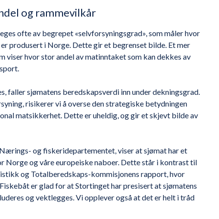
ndel og rammevilkår
ges ofte av begrepet «selvforsyningsgrad», som måler hvor
 er produsert i Norge. Dette gir et begrenset bilde. Et mer
m viser hvor stor andel av matinntaket som kan dekkes av
sport.
s, faller sjømatens beredskapsverdi inn under dekningsgrad.
syning, risikerer vi å overse den strategiske betydningen
onal matsikkerhet. Dette er uheldig, og gir et skjevt bilde av
Nærings- og fiskeridepartementet, viser at sjømat har et
 Norge og våre europeiske naboer. Dette står i kontrast til
tistikk og Totalberedskaps-kommisjonens rapport, hvor
iskebåt er glad for at Stortinget har presisert at sjømatens
eres og vektlegges. Vi opplever også at det er helt i tråd