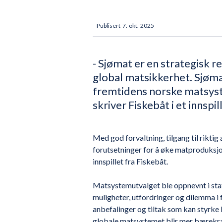
Publisert
7
.
okt.
2025
- Sjømat er en strategisk 
global matsikkerhet. Sjøma
fremtidens norske matsyste
skriver Fiskebåt i et innspi
Med god forvaltning, tilgang til riktig
forutsetninger for å øke matproduksjo
innspillet fra Fiskebåt.
Matsystemutvalget ble oppnevnt i stat
muligheter, utfordringer og dilemma i
anbefalinger og tiltak som kan styrke 
globale matsystemet blir mer bærekra