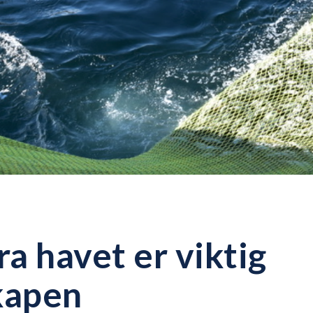
ra havet er viktig
kapen