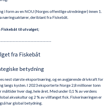
ng i form av en NOU (Norges offentlige utredninger) innen 1.
ra næringsaktører, deriblant fra Fiskebåt.
 Fiskebåt til utvalget;
-----------------------------------
lget fra Fiskebåt
ategiske betydning
s nest største eksportnæring, og en avgjørende drivkraft for
ng langs kysten. I 2023 eksporterte Norge 2,8 millioner tonn
ner måltider hver dag, hele året. Med under 0,1 % av verdens
bal akvakultur og 2 % av villfanget fisk. Fiskerinæringen er
gså har global betydning.