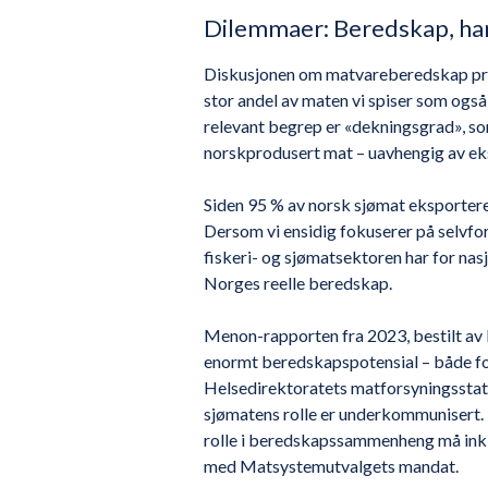
Dilemmaer: Beredskap, ha
Diskusjonen om matvareberedskap pre
stor andel av maten vi spiser som også
relevant begrep er «dekningsgrad», so
norskprodusert mat – uavhengig av ek
Siden 95 % av norsk sjømat eksportere
Dersom vi ensidig fokuserer på selvfor
fiskeri- og sjømatsektoren har for nasj
Norges reelle beredskap.
Menon-rapporten fra 2023, bestilt av 
enormt beredskapspotensial – både for
Helsedirektoratets matforsyningssta
sjømatens rolle er underkommunisert. F
rolle i beredskapssammenheng må inklud
med Matsystemutvalgets mandat.