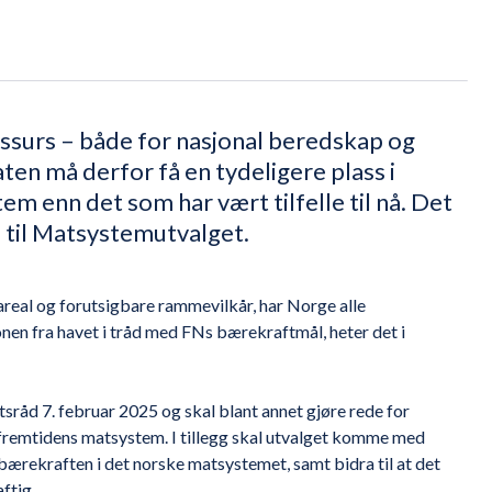
ressurs – både for nasjonal beredskap og
ten må derfor få en tydeligere plass i
m enn det som har vært tilfelle til nå. Det
ll til Matsystemutvalget.
 areal og forutsigbare rammevilkår, har Norge alle
nen fra havet i tråd med FNs bærekraftmål, heter det i
sråd 7. februar 2025 og skal blant annet gjøre rede for
 fremtidens matsystem. I tillegg skal utvalget komme med
bærekraften i det norske matsystemet, samt bidra til at det
ftig.