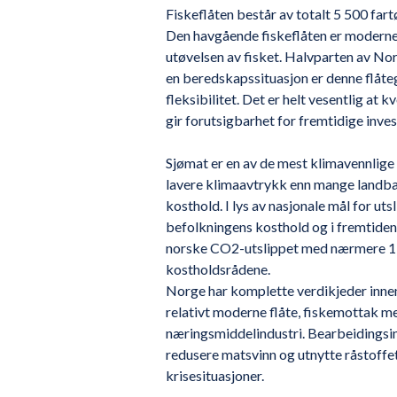
Fiskeflåten består av totalt 5 500 fartø
Den havgående fiskeflåten er moderne, 
utøvelsen av fisket. Halvparten av Nor
en beredskapssituasjon er denne flåte
fleksibilitet. Det er helt vesentlig at
gir forutsigbarhet for fremtidige inves
Sjømat er en av de mest klimavennlige 
lavere klimaavtrykk enn mange landbase
kosthold. I lys av nasjonale mål for uts
befolkningens kosthold og i fremtiden
norske CO2-utslippet med nærmere 13 
kostholdsrådene.
Norge har komplette verdikjeder innen b
relativt moderne flåte, fiskemottak me
næringsmiddelindustri. Bearbeidingsindu
redusere matsvinn og utnytte råstoffet
krisesituasjoner.