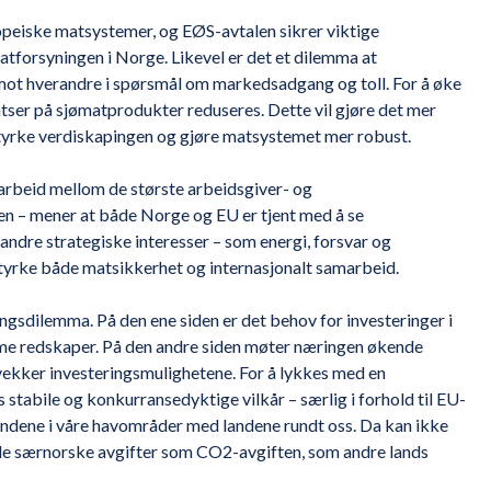
ropeiske matsystemer, og EØS-avtalen sikrer viktige
atforsyningen i Norge. Likevel er det et dilemma at
mot hverandre i spørsmål om markedsadgang og toll. For å øke
tser på sjømatprodukter reduseres. Dette vil gjøre det mer
styrke verdiskapingen og gjøre matsystemet mer robust.
arbeid mellom de største arbeidsgiver- og
en – mener at både Norge og EU er tjent med å se
dre strategiske interesser – som energi, forsvar og
 styrke både matsikkerhet og internasjonalt samarbeid.
ingsdilemma. På den ene siden er det behov for investeringer i
me redskaper. På den andre siden møter næringen økende
vekker investeringsmulighetene. For å lykkes med en
 stabile og konkurransedyktige vilkår – særlig i forhold til EU-
andene i våre havområder med landene rundt oss. Da kan ikke
nde særnorske avgifter som CO2-avgiften, som andre lands