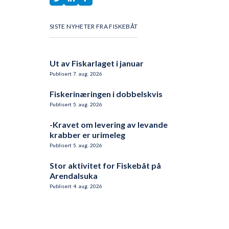
SISTE NYHETER FRA FISKEBÅT
Ut av Fiskarlaget i januar
Publisert
7
.
aug.
2026
Fiskerinæringen i dobbelskvis
Publisert
5
.
aug.
2026
-Kravet om levering av levande
krabber er urimeleg
Publisert
5
.
aug.
2026
Stor aktivitet for Fiskebåt på
Arendalsuka
Publisert
4
.
aug.
2026