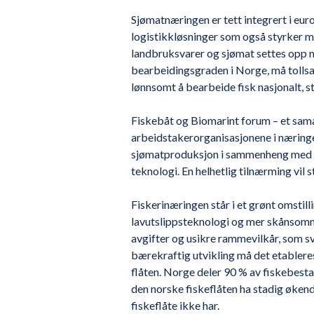
Sjømatnæringen er tett integrert i eu
logistikkløsninger som også styrker m
landbruksvarer og sjømat settes opp 
bearbeidingsgraden i Norge, må tollsa
lønnsomt å bearbeide fisk nasjonalt, 
Fiskebåt og Biomarint forum – et sam
arbeidstakerorganisasjonene i næring
sjømatproduksjon i sammenheng med an
teknologi. En helhetlig tilnærming vil
Fiskerinæringen står i et grønt omstill
lavutslippsteknologi og mer skånsom
avgifter og usikre rammevilkår, som s
bærekraftig utvikling må det etableres
flåten. Norge deler 90 % av fiskebest
den norske fiskeflåten ha stadig øke
fiskeflåte ikke har.