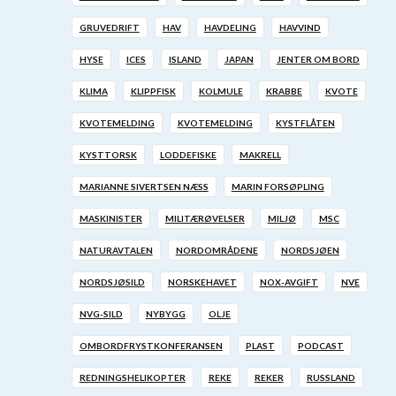
GRUVEDRIFT
HAV
HAVDELING
HAVVIND
HYSE
ICES
ISLAND
JAPAN
JENTER OM BORD
KLIMA
KLIPPFISK
KOLMULE
KRABBE
KVOTE
KVOTEMELDING
KVOTEMELDING
KYSTFLÅTEN
KYSTTORSK
LODDEFISKE
MAKRELL
MARIANNE SIVERTSEN NÆSS
MARIN FORSØPLING
MASKINISTER
MILITÆRØVELSER
MILJØ
MSC
NATURAVTALEN
NORDOMRÅDENE
NORDSJØEN
NORDSJØSILD
NORSKEHAVET
NOX-AVGIFT
NVE
NVG-SILD
NYBYGG
OLJE
OMBORDFRYSTKONFERANSEN
PLAST
PODCAST
REDNINGSHELIKOPTER
REKE
REKER
RUSSLAND