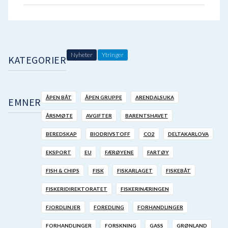
Nyheter
Ytringer
KATEGORIER
ÅPEN BÅT
ÅPEN GRUPPE
ARENDALSUKA
EMNER
ÅRSMØTE
AVGIFTER
BARENTSHAVET
BEREDSKAP
BIODRIVSTOFF
CO2
DELTAKARLOVA
EKSPORT
EU
FÆRØYENE
FARTØY
FISH & CHIPS
FISK
FISKARLAGET
FISKEBÅT
FISKERIDIREKTORATET
FISKERINÆRINGEN
FJORDLINJER
FOREDLING
FORHANDLINGER
FORHANDLINGER
FORSKNING
GASS
GRØNLAND