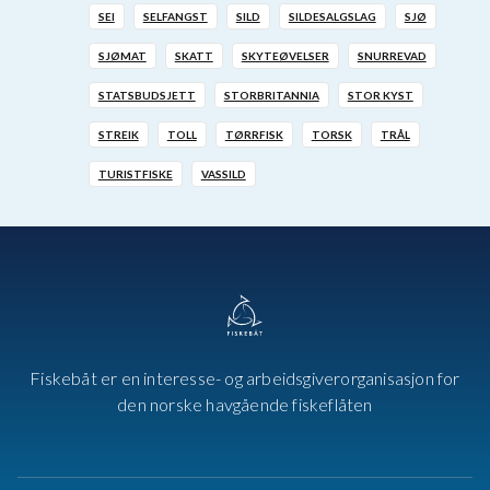
SEI
SELFANGST
SILD
SILDESALGSLAG
SJØ
SJØMAT
SKATT
SKYTEØVELSER
SNURREVAD
STATSBUDSJETT
STORBRITANNIA
STOR KYST
STREIK
TOLL
TØRRFISK
TORSK
TRÅL
TURISTFISKE
VASSILD
Fiskebåt er en interesse- og arbeidsgiverorganisasjon for
den norske havgående fiskeflåten