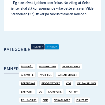
- Eg stortrivst i jobben som fiskar. No vil eg at fleire
jenter skal sjå kor spennande yrke dette er, seier Vilde
Strandman (27), fiskar på fabrikktrålaren Ramoen.
Nyheter
Ytringer
KATEGORIER
ÅPEN BÅT
ÅPEN GRUPPE
ARENDALSUKA
EMNER
ÅRSMØTE
AVGIFTER
BARENTSHAVET
BEREDSKAP
BIODRIVSTOFF
CO2
DELTAKARLOVA
EKSPORT
EU
FÆRØYENE
FARTØY
FISH & CHIPS
FISK
FISKARLAGET
FISKEBÅT