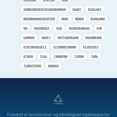
OMBORDFRYSTKONFERANSEN
PLAST
PODCAST
REDNINGSHELIKOPTER
REKE
REKER
RUSSLAND
SEI
SELFANGST
SILD
SILDESALGSLAG
SJØ
SJØMAT
SKATT
SKYTEØVELSER
SNURREVAD
STATSBUDSJETT
STORBRITANNIA
STOR KYST
STREIK
TOLL
TØRRFISK
TORSK
TRÅL
TURISTFISKE
VASSILD
Fiskebåt er en interesse- og arbeidsgiverorganisasjon for