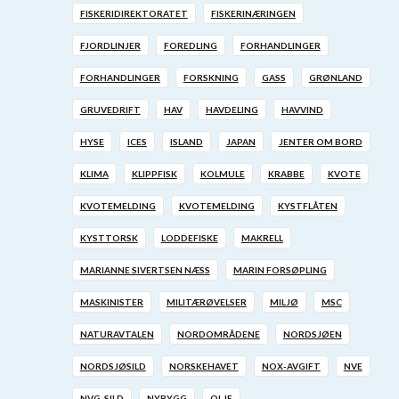
FISKERIDIREKTORATET
FISKERINÆRINGEN
FJORDLINJER
FOREDLING
FORHANDLINGER
FORHANDLINGER
FORSKNING
GASS
GRØNLAND
GRUVEDRIFT
HAV
HAVDELING
HAVVIND
HYSE
ICES
ISLAND
JAPAN
JENTER OM BORD
KLIMA
KLIPPFISK
KOLMULE
KRABBE
KVOTE
KVOTEMELDING
KVOTEMELDING
KYSTFLÅTEN
KYSTTORSK
LODDEFISKE
MAKRELL
MARIANNE SIVERTSEN NÆSS
MARIN FORSØPLING
MASKINISTER
MILITÆRØVELSER
MILJØ
MSC
NATURAVTALEN
NORDOMRÅDENE
NORDSJØEN
NORDSJØSILD
NORSKEHAVET
NOX-AVGIFT
NVE
NVG-SILD
NYBYGG
OLJE