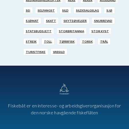
REDNINGSHELIKOPTER
REKE
REKER
RUSSLAND
SEI
SELFANGST
SILD
SILDESALGSLAG
SJØ
SJØMAT
SKATT
SKYTEØVELSER
SNURREVAD
STATSBUDSJETT
STORBRITANNIA
STOR KYST
STREIK
TOLL
TØRRFISK
TORSK
TRÅL
TURISTFISKE
VASSILD
Fiskebåt er en interesse- og arbeidsgiverorganisasjon for
den norske havgående fiskeflåten