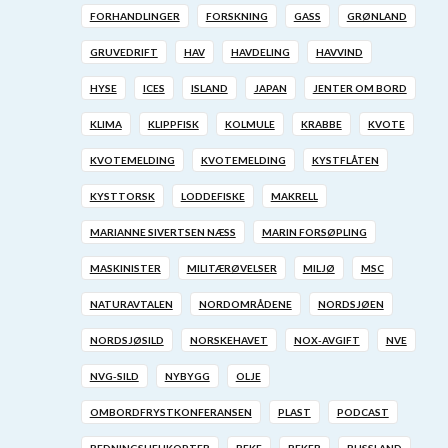
FORHANDLINGER
FORSKNING
GASS
GRØNLAND
GRUVEDRIFT
HAV
HAVDELING
HAVVIND
HYSE
ICES
ISLAND
JAPAN
JENTER OM BORD
KLIMA
KLIPPFISK
KOLMULE
KRABBE
KVOTE
KVOTEMELDING
KVOTEMELDING
KYSTFLÅTEN
KYSTTORSK
LODDEFISKE
MAKRELL
MARIANNE SIVERTSEN NÆSS
MARIN FORSØPLING
MASKINISTER
MILITÆRØVELSER
MILJØ
MSC
NATURAVTALEN
NORDOMRÅDENE
NORDSJØEN
NORDSJØSILD
NORSKEHAVET
NOX-AVGIFT
NVE
NVG-SILD
NYBYGG
OLJE
OMBORDFRYSTKONFERANSEN
PLAST
PODCAST