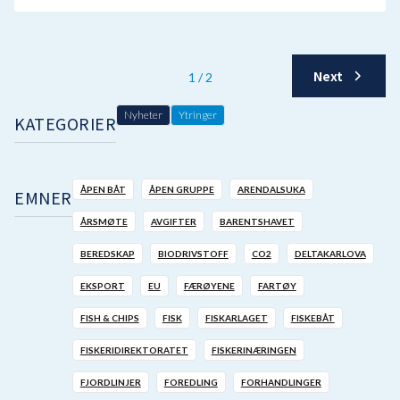
Next
1 / 2
Nyheter
Ytringer
KATEGORIER
ÅPEN BÅT
ÅPEN GRUPPE
ARENDALSUKA
EMNER
ÅRSMØTE
AVGIFTER
BARENTSHAVET
BEREDSKAP
BIODRIVSTOFF
CO2
DELTAKARLOVA
EKSPORT
EU
FÆRØYENE
FARTØY
FISH & CHIPS
FISK
FISKARLAGET
FISKEBÅT
FISKERIDIREKTORATET
FISKERINÆRINGEN
FJORDLINJER
FOREDLING
FORHANDLINGER