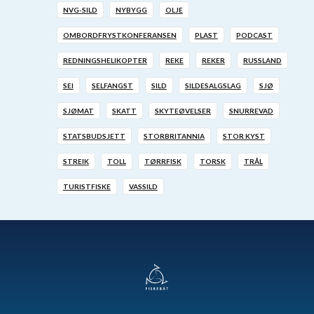
NVG-SILD
NYBYGG
OLJE
OMBORDFRYSTKONFERANSEN
PLAST
PODCAST
REDNINGSHELIKOPTER
REKE
REKER
RUSSLAND
SEI
SELFANGST
SILD
SILDESALGSLAG
SJØ
SJØMAT
SKATT
SKYTEØVELSER
SNURREVAD
STATSBUDSJETT
STORBRITANNIA
STOR KYST
STREIK
TOLL
TØRRFISK
TORSK
TRÅL
TURISTFISKE
VASSILD