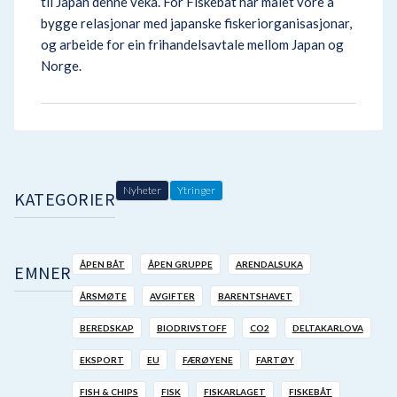
til Japan denne veka. For Fiskebåt har målet vore å
bygge relasjonar med japanske fiskeriorganisasjonar,
og arbeide for ein frihandelsavtale mellom Japan og
Norge.
Nyheter
Ytringer
KATEGORIER
ÅPEN BÅT
ÅPEN GRUPPE
ARENDALSUKA
EMNER
ÅRSMØTE
AVGIFTER
BARENTSHAVET
BEREDSKAP
BIODRIVSTOFF
CO2
DELTAKARLOVA
EKSPORT
EU
FÆRØYENE
FARTØY
FISH & CHIPS
FISK
FISKARLAGET
FISKEBÅT