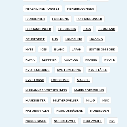
FISKERIDIREKTORATET
FISKERINÆRINGEN
FJORDLINJER
FOREDLING
FORHANDLINGER
FORHANDLINGER
FORSKNING
GASS
GRØNLAND
GRUVEDRIFT
HAV
HAVDELING
HAVVIND
HYSE
ICES
ISLAND
JAPAN
JENTER OM BORD
KLIMA
KLIPPFISK
KOLMULE
KRABBE
KVOTE
KVOTEMELDING
KVOTEMELDING
KYSTFLÅTEN
KYSTTORSK
LODDEFISKE
MAKRELL
MARIANNE SIVERTSEN NÆSS
MARIN FORSØPLING
MASKINISTER
MILITÆRØVELSER
MILJØ
MSC
NATURAVTALEN
NORDOMRÅDENE
NORDSJØEN
NORDSJØSILD
NORSKEHAVET
NOX-AVGIFT
NVE