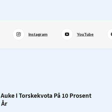
Instagram
YouTube
r Auke I Torskekvota På 10 Prosent
 År