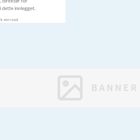
 direktør for
 dette innlegget.
ck.
min read