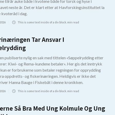
e tilrår auke både i kvotene både for torsk og hyse i
vet neste år. Det er klart etter at Havforskingsinstituttet la
 kvoteråd i dag.
 2026
This is some text inside of a div block.
min read
rinæringen Tar Ansvar I
elrydding
en publiserte nylig en sak med tittelen «Søppelrydding etter
ærer: Kiwi- og Rema-kundene betaler». Her gis det inntrykk
t kun er forbrukerne som betaler regningen for opprydding
fra oppdretts- og fiskerinæringen. Heldigvis er ikke det
kriver Hanna Bauge i Fiskebåt i denne kronikken.
 2026
This is some text inside of a div block.
min read
erne Så Bra Med Ung Kolmule Og Ung