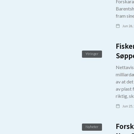
Forskaran
Barentsha
fram sine
Jun 26,
Fiske
Søpp
Ytringer
Nettavis
milliard
av at de
av plast 
riktig, s
Jun 25,
Forsk
Nyheter