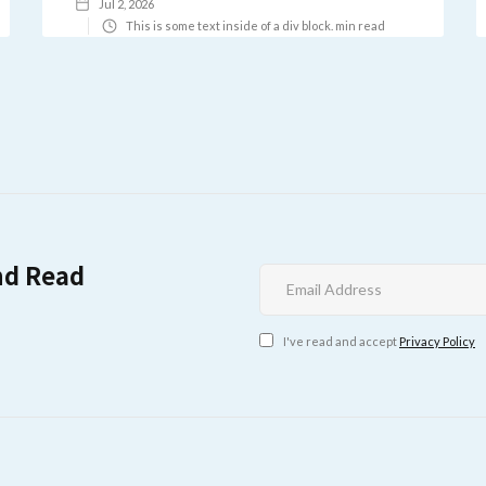
Jul 2, 2026
This is some text inside of a div block.
min read
nd Read
I've read and accept
Privacy Policy