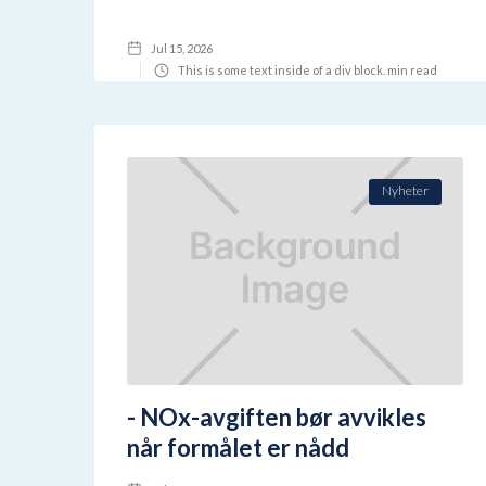
Jul 15, 2026
This is some text inside of a div block.
min read
Nyheter
- NOx-avgiften bør avvikles
når formålet er nådd