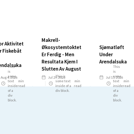
Makrell-
or Aktivitet
Økosystemtoktet
Sjømatløft
r Fiskebåt
Er Ferdig - Men
Under
Resultata Kjem I
Arendalsuka
endalsuka
This
This
Slutten Av August
is
is
some
This is
some
Aug 4, 2026
Jul 29, 2026
Jul 15, 2026
text
min
some text
min
text
min
inside
read
inside of a
read
inside
read
of a
div block.
of a
div
div
block.
block.