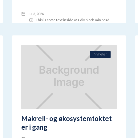
Jul 6, 2026
This is some text inside of a div block.
min read
Nyheter
Makrell- og økosystemtoktet
er i gang