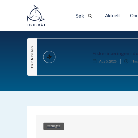
Aktuelt
Om 
Søk
TRENDING
Fiskerinæringen i d
Aug 5, 2026
This
Ytringer