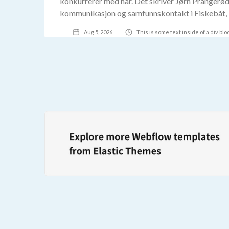
konkurrerer med har. Det skriver Jørn Prangerød,
kommunikasjon og samfunnskontakt i Fiskebåt, i
Aug 5, 2026
This is some text inside of a div blo