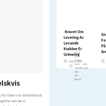
-Kravet Om
St
Levering Av
Fo
Levande
På
Krabber Er
Ar
This
Urimeleg
is
some
Aug 5, 2026
text
min
inside
read
of a
div
block.
lskvis
 for tiden i en dobbelskvis
gifter enn de vi