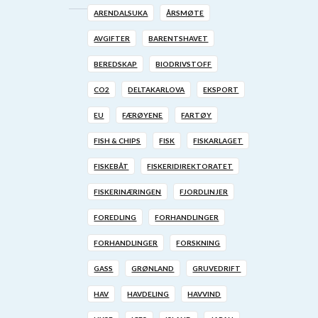
ARENDALSUKA
ÅRSMØTE
AVGIFTER
BARENTSHAVET
BEREDSKAP
BIODRIVSTOFF
CO2
DELTAKARLOVA
EKSPORT
EU
FÆRØYENE
FARTØY
FISH & CHIPS
FISK
FISKARLAGET
FISKEBÅT
FISKERIDIREKTORATET
FISKERINÆRINGEN
FJORDLINJER
FOREDLING
FORHANDLINGER
FORHANDLINGER
FORSKNING
GASS
GRØNLAND
GRUVEDRIFT
HAV
HAVDELING
HAVVIND