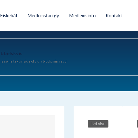
Fiskebåt
Medlemsfartøy
Medlemsinfo
Kontakt
obbelskvis
 is some text inside of a div block.
min read
Nyheter